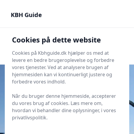
KBH Guide - Din genvej til det bedste i København
KBH Guide
KBH Guide
Cookies på dette website
Men
Start søgning
Start søgning
Cookies på Kbhguide.dk hjælper os med at
levere en bedre brugeroplevelse og forbedre
vores tjenester. Ved at analysere brugen af
hjemmesiden kan vi kontinuerligt justere og
forbedre vores indhold.
Udgivet i
KBH Kultur
Når du bruger denne hjemmeside, accepterer
Sådan tolker du guldaldermalerier
du vores brug af cookies. Læs mere om,
på SMK
hvordan vi behandler dine oplysninger, i vores
privatlivspolitik.