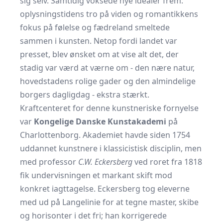
sig selv. Samtidig voksede nye idealer frem:
oplysningstidens tro på viden og romantikkens
fokus på følelse og fædreland smeltede
sammen i kunsten. Netop fordi landet var
presset, blev ønsket om at vise alt det, der
stadig var værd at værne om - den nære natur,
hovedstadens rolige gader og den almindelige
borgers dagligdag - ekstra stærkt.
Kraftcenteret for denne kunstneriske fornyelse
var
Kongelige Danske Kunstakademi
på
Charlottenborg. Akademiet havde siden 1754
uddannet kunstnere i klassicistisk disciplin, men
med professor
C.W. Eckersberg
ved roret fra 1818
fik undervisningen et markant skift mod
konkret iagttagelse. Eckersberg tog eleverne
med ud på Langelinie for at tegne master, skibe
og horisonter i det fri; han korrigerede