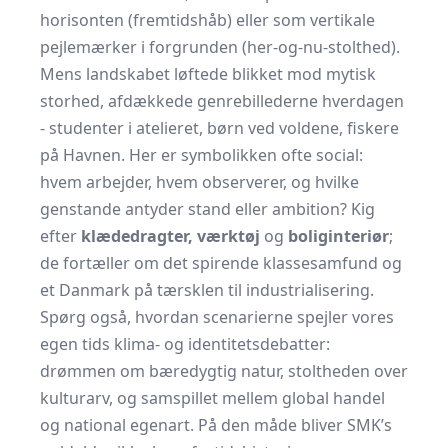
horisonten (fremtidshåb) eller som vertikale
pejlemærker i forgrunden (her-og-nu-stolthed).
Mens landskabet løftede blikket mod mytisk
storhed, afdækkede genrebillederne hverdagen
- studenter i atelieret, børn ved voldene, fiskere
på Havnen. Her er symbolikken ofte social:
hvem arbejder, hvem observerer, og hvilke
genstande antyder stand eller ambition? Kig
efter
klædedragter, værktøj
og
boliginteriør
;
de fortæller om det spirende klassesamfund og
et Danmark på tærsklen til industrialisering.
Spørg også, hvordan scenarierne spejler vores
egen tids klima- og identitetsdebatter:
drømmen om bæredygtig natur, stoltheden over
kulturarv, og samspillet mellem global handel
og national egenart. På den måde bliver SMK’s