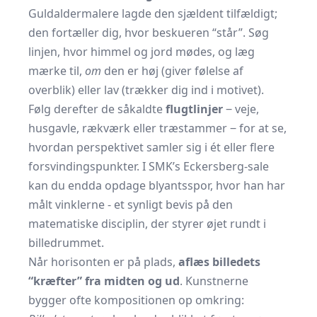
Guldaldermalere lagde den sjældent tilfældigt;
den fortæller dig, hvor beskueren “står”. Søg
linjen, hvor himmel og jord mødes, og læg
mærke til,
om
den er høj (giver følelse af
overblik) eller lav (trækker dig ind i motivet).
Følg derefter de såkaldte
flugtlinjer
‒ veje,
husgavle, rækværk eller træstammer ‒ for at se,
hvordan perspektivet samler sig i ét eller flere
forsvindingspunkter. I SMK’s Eckersberg-sale
kan du endda opdage blyantsspor, hvor han har
målt vinklerne - et synligt bevis på den
matematiske disciplin, der styrer øjet rundt i
billedrummet.
Når horisonten er på plads,
aflæs billedets
“kræfter” fra midten og ud
. Kunstnerne
bygger ofte kompositionen op omkring: