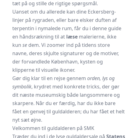
tæt på og stille de rigtige spørgsmål.
Uanset om du allerede kan dine Eckersberg-
linjer på rygraden, eller bare elsker duften af
terpentin i nymalede rum, får du i denne guide
en håndsrækning til at
læse
malerierne, ikke
kun
se
dem. Vi zoomer ind på tidens store
navne, deres skjulte signaturer og de motiver,
der forvandlede København, kysten og
klipperne til visuelle ikoner.
Gør dig klar til en rejse gennem
orden, lys og
symbolik
, krydret med konkrete tricks, der gør
dit næste museumskig både langsommere og
skarpere. Når du er færdig, har du ikke bare
fået en genvej til guldalderen; du har fået et helt
nyt sæt øjne.
Velkommen til guldalderen på SMK
Træder du ind i de lyse guldaldersale på
Statens