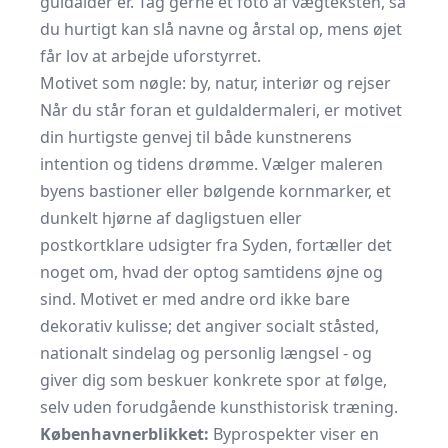
guldalder er. Tag gerne et foto af vægteksten, så
du hurtigt kan slå navne og årstal op, mens øjet
får lov at arbejde uforstyrret.
Motivet som nøgle: by, natur, interiør og rejser
Når du står foran et guldaldermaleri, er motivet
din hurtigste genvej til både kunstnerens
intention og tidens drømme. Vælger maleren
byens bastioner eller bølgende kornmarker, et
dunkelt hjørne af dagligstuen eller
postkortklare udsigter fra Syden, fortæller det
noget om, hvad der optog samtidens øjne og
sind. Motivet er med andre ord ikke bare
dekorativ kulisse; det angiver socialt ståsted,
nationalt sindelag og personlig længsel - og
giver dig som beskuer konkrete spor at følge,
selv uden forudgående kunsthistorisk træning.
Københavnerblikket:
Byprospekter viser en