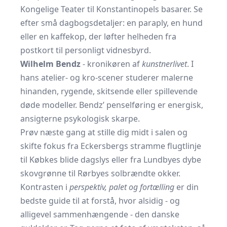
Kongelige Teater til Konstantinopels basarer. Se
efter små dagbogsdetaljer: en paraply, en hund
eller en kaffekop, der løfter helheden fra
postkort til personligt vidnesbyrd.
Wilhelm Bendz
- kronikøren af
kunstnerlivet
. I
hans atelier- og kro-scener studerer malerne
hinanden, rygende, skitsende eller spillevende
døde modeller. Bendz’ penselføring er energisk,
ansigterne psykologisk skarpe.
Prøv næste gang at stille dig midt i salen og
skifte fokus fra Eckersbergs stramme flugtlinje
til Købkes blide dagslys eller fra Lundbyes dybe
skovgrønne til Rørbyes solbrændte okker.
Kontrasten i
perspektiv, palet og fortælling
er din
bedste guide til at forstå, hvor alsidig - og
alligevel sammenhængende - den danske