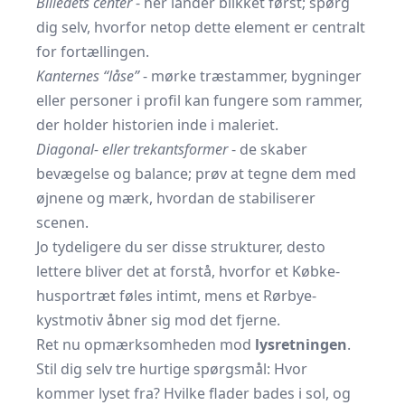
Billedets center
- her lander blikket først; spørg
dig selv, hvorfor netop dette element er centralt
for fortællingen.
Kanternes “låse”
- mørke træstammer, bygninger
eller personer i profil kan fungere som rammer,
der holder historien inde i maleriet.
Diagonal- eller trekantsformer
- de skaber
bevægelse og balance; prøv at tegne dem med
øjnene og mærk, hvordan de stabiliserer
scenen.
Jo tydeligere du ser disse strukturer, desto
lettere bliver det at forstå, hvorfor et Købke-
husportræt føles intimt, mens et Rørbye-
kystmotiv åbner sig mod det fjerne.
Ret nu opmærksomheden mod
lysretningen
.
Stil dig selv tre hurtige spørgsmål: Hvor
kommer lyset fra? Hvilke flader bades i sol, og