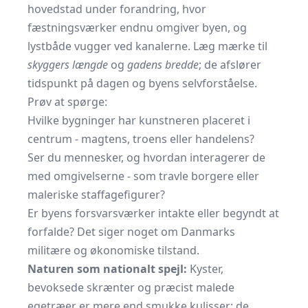
hovedstad under forandring, hvor
fæstningsværker endnu omgiver byen, og
lystbåde vugger ved kanalerne. Læg mærke til
skyggers længde
og
gadens bredde
; de afslører
tidspunkt på dagen og byens selvforståelse.
Prøv at spørge:
Hvilke bygninger har kunstneren placeret i
centrum - magtens, troens eller handelens?
Ser du mennesker, og hvordan interagerer de
med omgivelserne - som travle borgere eller
maleriske staffagefigurer?
Er byens forsvarsværker intakte eller begyndt at
forfalde? Det siger noget om Danmarks
militære og økonomiske tilstand.
Naturen som nationalt spejl:
Kyster,
bevoksede skrænter og præcist malede
egetræer er mere end smukke kulisser; de