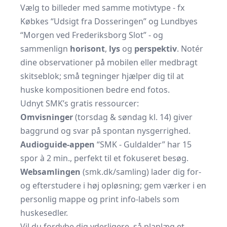
Vælg to billeder med samme motivtype - fx
Købkes “Udsigt fra Dosseringen” og Lundbyes
“Morgen ved Frederiksborg Slot” - og
sammenlign
horisont
,
lys
og
perspektiv
. Notér
dine observationer på mobilen eller medbragt
skitseblok; små tegninger hjælper dig til at
huske kompositionen bedre end fotos.
Udnyt SMK’s gratis ressourcer:
Omvisninger
(torsdag & søndag kl. 14) giver
baggrund og svar på spontan nysgerrighed.
Audioguide-appen
“SMK - Guldalder” har 15
spor à 2 min., perfekt til et fokuseret besøg.
Websamlingen
(smk.dk/samling) lader dig for-
og efterstudere i høj opløsning; gem værker i en
personlig mappe og print info-labels som
huskesedler.
Vil du fordybe dig yderligere, så planlæg et