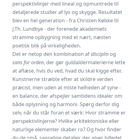
perspektivlinjer med lineal og opmuntrede til
detaljerede studier af lys og skygge. Resultatet
blev en hel generation - fra Christen Købke til
J.Th. Lundbye - der forenede akademiets
stramme opbygning med et nært, næsten
poetisk blik på virkeligheden.
Det er netop den kombination af
disciplin
og
sans for orden
, der gør guldaldermalerierne lette
at aflæse, hvis du ved, hvad du skal kigge efter.
Kunstnerne stræbte efter at skildre verden
præcist, men uden at miste helheden af syne -
en balance, der afspejler samtidens idealer om
både oplysning og harmoni. Spørg derfor dig
selv, når du står foran et værk: Hvor stramme er
perspektivlinjerne? Hvilke arkitektoniske eller
naturlige elementer skaber ro? Og hvor finder
du de små, sanselige detaljer, der giver billedet