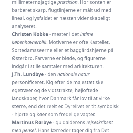
millimeternøjagtige
præcision
. Horisonten er
barberet skarp, flugtlinjerne er målt ud med
lineal, og lysfaldet er næsten videnskabeligt
analyseret.
Christen Købke
- mester i det
intime
københavnerblik
. Motiverne er ofte Kastellet,
Sortedamssøerne eller et baggårdshjørne på
Østerbro. Farverne er bløde, og figurerne
indgår i stille samtaler med arkitekturen.
J.Th. Lundbye
- den
nationale natur
personificeret. Kig efter de majestætiske
egetræer og de vidtstrakte, højloftede
landskaber, hvor Danmark får lov til at virke
større, end det reelt er. Dyrelivet er tit symbolsk
- hjorte og køer som fredelige vagter.
Martinus Rørbye
- guldalderens
rejseskribent
med pensel
. Hans lærreder tager dig fra Det