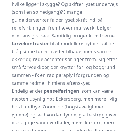
hvilke ligger i skygge? Og skifter lyset undervejs
(som i en solnedgang)? I mange
guldalderværker falder lyset skråt ind, så
reliefvirkningen fremhæver murværk, bølger
eller ansigtstræk. Samtidig bruger kunstnerne
farvekontraster
til at modellere dybde: kølige
blågrønne toner træder tilbage, mens varme
okker og røde accenter springer frem. Kig efter
små farveekkoer, der knytter for- og baggrund
sammen - fx en rød paraply i forgrunden og
samme rødme i himlens aftenskyer.
Endelig er der
penselføringen
, som kan være
næsten usynlig hos Eckersberg, men mere livlig
hos Lundbye. Zoom ind (bogstaveligt med
øjnene) og se, hvordan tynde, glatte strøg giver
glasagtige vandoverflader, mens kortere, mere
pastose dupper antyder ru bark eller flagrende