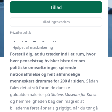
Tillad
Tillad ingen cookies
Af
Kbhguide.dk
7. oktober 2025
Privatlivspolitik
Hjulpet af maskinlæring
Forestil dig, at du træder ind i et rum, hvor
hver penselstrøg hvisker historier om
politiske omvæltninger, spirende
nationalfølelse og helt almindelige
menneskers drømme for 200 år siden.
Sådan
føles det at stå foran de danske
guldaldermalerier på
Statens Museum for Kunst
-
og hemmeligheden bag den magi er, at
billederne først åbner sig rigtigt, når du tør gå