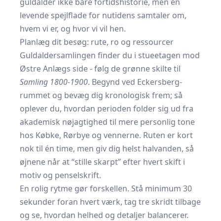
guldalder ikke bare fortidshistorie, men en
levende spejlflade for nutidens samtaler om,
hvem vi er, og hvor vi vil hen.
Planlæg dit besøg: rute, ro og ressourcer
Guldaldersamlingen finder du i stueetagen mod
Østre Anlægs side - følg de grønne skilte til
Samling 1800-1900
. Begynd ved Eckersberg-
rummet og bevæg dig kronologisk frem; så
oplever du, hvordan perioden folder sig ud fra
akademisk nøjagtighed til mere personlig tone
hos Købke, Rørbye og vennerne. Ruten er kort
nok til én time, men giv dig helst halvanden, så
øjnene når at “stille skarpt” efter hvert skift i
motiv og penselskrift.
En rolig rytme gør forskellen. Stå ­minimum 30
sekunder foran hvert værk, tag tre skridt tilbage
og se, hvordan helhed og detaljer balancerer.