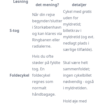
Løsning
det mening?
detaljer
Cykel med
gratis
Når din rejse
uden for
begynder/slutter
myldretid;
i Storkøbenhavn
S-tog
billetkrav i
og kan klares via
myldretid (og evt.
Ringbanen eller
nedlagt plads i
radialerne.
særlige tilfælde).
Hvis du ofte
støder på fyldte
Skal være helt
tog. En
sammenfoldet;
Foldecykel
foldecykel
ingen cykelbillet
regnes som
nødvendig - også
normalt
i myldretiden.
håndbagage.
Hold øje med