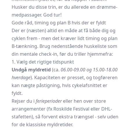
Husker du disse trin, er du allerede en drømme-
medpassager. God tur!
Gode råd, timing og plan B hvis der er fyldt
Der er (næsten) altid en måde at få både dig og
cyklen frem - men det kræver lidt timing og plan
B-tænkning. Brug nedenstående huskeliste som
din mentale check-in, før du triller hjemmefra:
1. Vælg det rigtige tidspunkt
Undgå myldretid
(ca.
06.00-09.00 og 15.00-18.00
hverdage
). Kapaciteten er presset, og togføreren
kan nægte påstigning, hvis cykelafsnittet er
fyldt.
Rejser du i
ferieperioder
eller hen over store
arrangementer (fx Roskilde Festival eller DHL-
stafetten), så forvent ekstra trængsel - selv uden
for de klassiske myldretider.