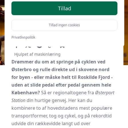
Tillad
Tillad ingen cookies
Af
Kbhguide.dk
20. januar 2026
Privatlivspolitik
Hjulpet af maskinlæring
Drømmer du om at springe på cyklen ved
Østerbro og rulle direkte ud i skovene nord
for byen - eller måske helt til Roskilde Fjord -
uden at slide pedal efter pedal gennem hele
København?
Så er regionaltogene fra
Østerport
Station
din hurtige genvej. Her kan du
kombinere to af hovedstadens mest populære
transportformer, tog og cykel, og på rekordtid
udvide din rækkevidde langt ud over