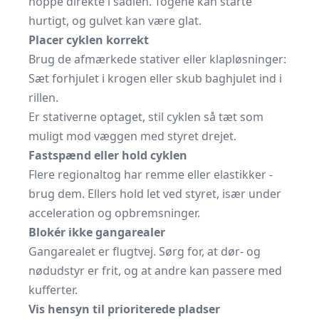
hoppe direkte i sadlen. Togene kan starte
hurtigt, og gulvet kan være glat.
Placer cyklen korrekt
Brug de afmærkede stativer eller klapløsninger:
Sæt forhjulet i krogen eller skub baghjulet ind i
rillen.
Er stativerne optaget, stil cyklen så tæt som
muligt mod væggen med styret drejet.
Fastspænd eller hold cyklen
Flere regionaltog har remme eller elastikker -
brug dem. Ellers hold let ved styret, især under
acceleration og opbremsninger.
Blokér ikke gangarealer
Gangarealet er flugtvej. Sørg for, at dør- og
nødudstyr er frit, og at andre kan passere med
kufferter.
Vis hensyn til prioriterede pladser