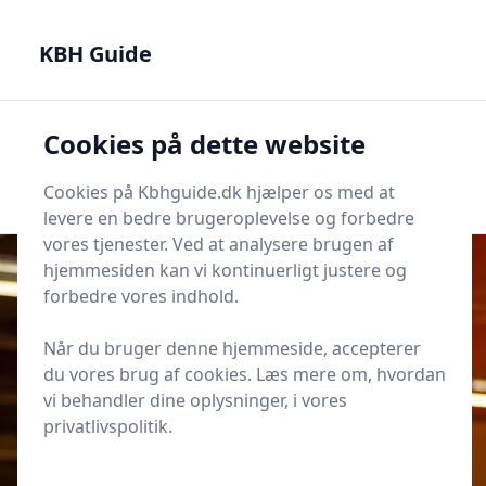
KBH Guide - Din genvej til det bedste i København
KBH Guide
KBH Guide
Cookies på dette website
Men
Start søgning
Start søgning
Cookies på Kbhguide.dk hjælper os med at
levere en bedre brugeroplevelse og forbedre
vores tjenester. Ved at analysere brugen af
hjemmesiden kan vi kontinuerligt justere og
forbedre vores indhold.
Udgivet i
KBH Guides
Når du bruger denne hjemmeside, accepterer
Sådan tager du cyklen med i
du vores brug af cookies. Læs mere om, hvordan
regionaltog fra Østerport Station
vi behandler dine oplysninger, i vores
privatlivspolitik.