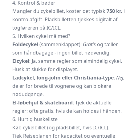
4. Kontrol & bøder
Mangler du cykelbillet, koster det typisk
750 kr.
i
kontrolafgift. Pladsbilletten tjekkes digitalt af
togføreren på IC/ICL.
5. Hvilken cykel må med?
Foldecykel
(sammenklappet):
Gratis
og tæller
som håndbagage - ingen billet nødvendig.
Elcykel
: Ja, samme regler som almindelig cykel.
Husk at slukke for displayet.
Ladcykel, long-john eller Christiania-type
:
Nej
,
de er for brede til vognene og kan blokere
nødudgange.
El-løbehjul & skateboard
: Tjek de aktuelle
regler; ofte gratis, hvis de kan holdes i hånden.
6. Hurtig huskeliste
Køb cykelbillet (og pladsbillet, hvis IC/ICL).
Tjek Rejseplanen for kapacitet og eventuelle