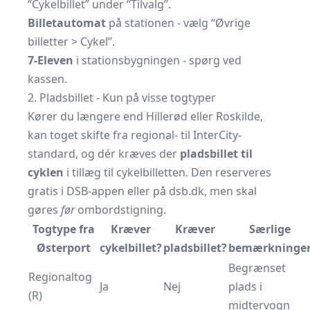
“Cykelbillet” under “Tilvalg”.
Billetautomat
på stationen - vælg “Øvrige
billetter > Cykel”.
7-Eleven
i stationsbygningen - spørg ved
kassen.
2. Pladsbillet - Kun på visse togtyper
Kører du længere end Hillerød eller Roskilde,
kan toget skifte fra regional- til InterCity-
standard, og dér kræves der
pladsbillet til
cyklen
i tillæg til cykelbilletten. Den reserveres
gratis i DSB-appen eller på dsb.dk, men skal
gøres
før
ombordstigning.
Togtype fra
Kræver
Kræver
Særlige
Østerport
cykelbillet?
pladsbillet?
bemærkninge
Begrænset
Regionaltog
Ja
Nej
plads i
(R)
midtervogn