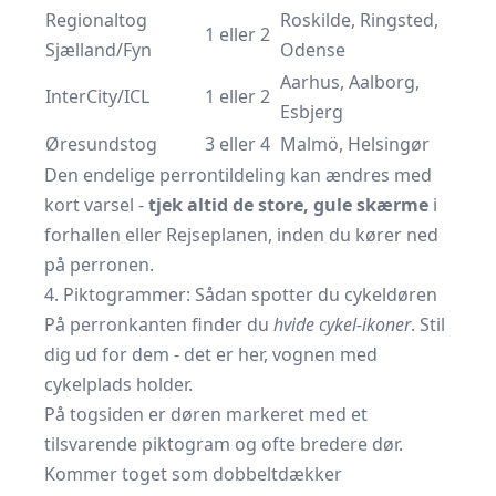
Regionaltog
Roskilde, Ringsted,
1 eller 2
Sjælland/Fyn
Odense
Aarhus, Aalborg,
InterCity/ICL
1 eller 2
Esbjerg
Øresundstog
3 eller 4
Malmö, Helsingør
Den endelige perrontildeling kan ændres med
kort varsel -
tjek altid de store, gule skærme
i
forhallen eller Rejseplanen, inden du kører ned
på perronen.
4. Piktogrammer: Sådan spotter du cykeldøren
På perronkanten finder du
hvide cykel-ikoner
. Stil
dig ud for dem - det er her, vognen med
cykelplads holder.
På togsiden er døren markeret med et
tilsvarende piktogram og ofte bredere dør.
Kommer toget som dobbeltdækker