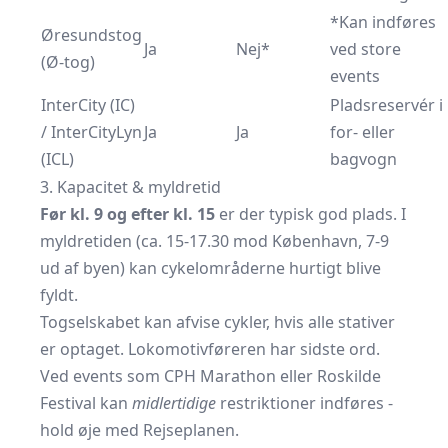
*Kan indføres
Øresundstog
Ja
Nej*
ved store
(Ø-tog)
events
InterCity (IC)
Pladsreservér i
/ InterCityLyn
Ja
Ja
for- eller
(ICL)
bagvogn
3. Kapacitet & myldretid
Før kl. 9 og efter kl. 15
er der typisk god plads. I
myldretiden (ca. 15-17.30 mod København, 7-9
ud af byen) kan cykelområderne hurtigt blive
fyldt.
Togselskabet kan afvise cykler, hvis alle stativer
er optaget. Lokomotivføreren har sidste ord.
Ved events som CPH Marathon eller Roskilde
Festival kan
midlertidige
restriktioner indføres -
hold øje med Rejseplanen.