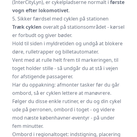
(InterCityLyn), er cykelpladserne normalt i
første
vogn efter lokomotivet
.
5. Sikker færdsel med cyklen på stationen
Træk cyklen
overalt på stationsområdet - kørsel
er forbudt og giver bøder.
Hold til siden i myldretiden og undgå at blokere
døre, rulletrapper og billetautomater.
Vent med at rulle helt frem til markeringen, til
toget holder stille - så undgår du at stå i vejen
for afstigende passagerer.
Har du oppakning: afmonter tasker før du går
ombord, så er cyklen lettere at manøvrere.
Følger du disse enkle rutiner, er du og din cykel
ude på perronen, ombord i toget - og videre
mod næste københavner-eventyr - på under
fem minutter.
Ombord i regionaltoget: indstigning, placering