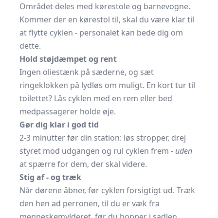
Området deles med kørestole og barnevogne.
Kommer der en kørestol til, skal du være klar til
at flytte cyklen - personalet kan bede dig om
dette.
Hold støjdæmpet og rent
Ingen oliestænk på sæderne, og sæt
ringeklokken på lydløs om muligt. En kort tur til
toilettet? Lås cyklen med en rem eller bed
medpassagerer holde øje.
Gør dig klar i god tid
2-3 minutter før din station: løs stropper, drej
styret mod udgangen og rul cyklen frem -
uden
at spærre for dem, der skal videre.
Stig af - og træk
Når dørene åbner, før cyklen forsigtigt ud. Træk
den hen ad perronen, til du er væk fra
menneskemylderet, før du hopper i sadlen.