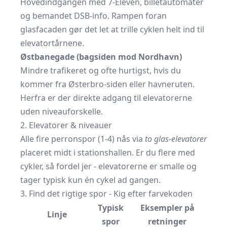
Hovedindgangen med 7-Eleven, billetautomater
og bemandet DSB-info. Rampen foran
glasfacaden gør det let at trille cyklen helt ind til
elevatortårnene.
Østbanegade (bagsiden mod Nordhavn)
Mindre trafikeret og ofte hurtigst, hvis du
kommer fra Østerbro-siden eller havneruten.
Herfra er der direkte adgang til elevatorerne
uden niveauforskelle.
2. Elevatorer & niveauer
Alle fire perronspor (1-4) nås via
to glas-elevatorer
placeret midt i stationshallen. Er du flere med
cykler, så fordel jer - elevatorerne er smalle og
tager typisk kun én cykel ad gangen.
3. Find det rigtige spor - Kig efter farvekoden
Typisk
Eksempler på
Linje
spor
retninger