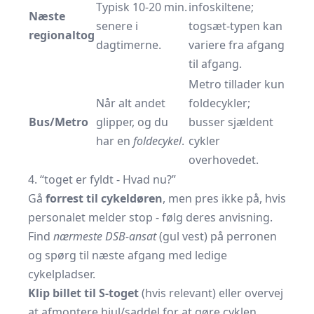
Typisk 10-20 min.
infoskiltene;
Næste
senere i
togsæt-typen kan
regionaltog
dagtimerne.
variere fra afgang
til afgang.
Metro tillader kun
Når alt andet
foldecykler;
Bus/Metro
glipper, og du
busser sjældent
har en
foldecykel
.
cykler
overhovedet.
4. “toget er fyldt - Hvad nu?”
Gå
forrest til cykeldøren
, men pres ikke på, hvis
personalet melder stop - følg deres anvisning.
Find
nærmeste DSB-ansat
(gul vest) på perronen
og spørg til næste afgang med ledige
cykelpladser.
Klip billet til S-toget
(hvis relevant) eller overvej
at afmontere hjul/saddel for at gøre cyklen