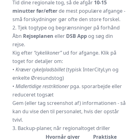
Tid dine regionale tog, så de afgår
10-15
minutter før/efter
de mest populære afgange -
små forskydninger gør ofte den store forskel.
2. Tjek togtype og begrænsninger på forhånd
Åbn
Rejseplanen
eller
DSB App
og søg din
rejse.
Kig efter
“cykelikoner”
ud for afgange. Klik på
toget for detaljer om:
•
Kræver cykelpladsbillet
(typisk InterCityLyn og
enkelte Øresundstog)
•
Midlertidige restriktioner
pga. sporarbejde eller
reduceret togsæt
Gem (eller tag screenshot af) informationen - så
kan du vise den til personalet, hvis der opstår
tvivl.
3. Backup-planer, når regionaltoget driller
Hvornår giver
Praktiske