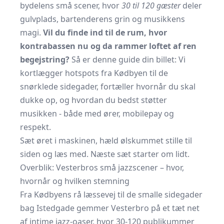
bydelens små scener, hvor
30 til 120 gæster
deler
gulvplads, bartenderens grin og musikkens
magi.
Vil du finde ind til de rum, hvor
kontrabassen nu og da rammer loftet af ren
begejstring?
Så er denne guide din billet: Vi
kortlægger hotspots fra Kødbyen til de
snørklede sidegader, fortæller hvornår du skal
dukke op, og hvordan du bedst støtter
musikken - både med ører, mobilepay og
respekt.
Sæt øret i maskinen, hæld ølskummet stille til
siden og læs med. Næste sæt starter om lidt.
Overblik: Vesterbros små jazzscener – hvor,
hvornår og hvilken stemning
Fra Kødbyens rå læssevej til de smalle sidegader
bag Istedgade gemmer Vesterbro på et tæt net
af intime jazz-oaser, hvor 30-120 publikummer