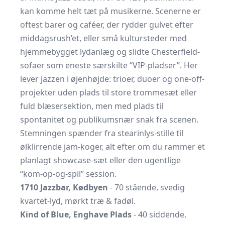
kan komme helt tæt på musikerne. Scenerne er
oftest barer og caféer, der rydder gulvet efter
middagsrush’et, eller små kultursteder med
hjemmebygget lydanlæg og slidte Chesterfield-
sofaer som eneste særskilte “VIP-pladser”. Her
lever jazzen i øjenhøjde: trioer, duoer og one-off-
projekter uden plads til store trommesæt eller
fuld blæsersektion, men med plads til
spontanitet og publikumsnær snak fra scenen.
Stemningen spænder fra stearinlys-stille til
ølklirrende jam-koger, alt efter om du rammer et
planlagt showcase-sæt eller den ugentlige
“kom-op-og-spil” session.
1710 Jazzbar, Kødbyen
- 70 stående, svedig
kvartet-lyd, mørkt træ & fadøl.
Kind of Blue, Enghave Plads
- 40 siddende,