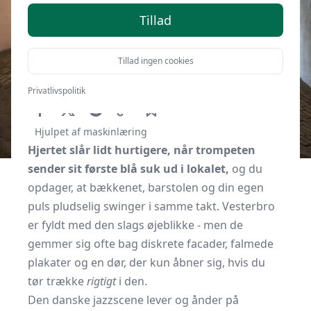
Tillad
Tillad ingen cookies
Af
Kbhguide.dk
11. oktober 2025
Privatlivspolitik
Hjulpet af maskinlæring
Hjertet slår lidt hurtigere, når trompeten
sender sit første blå suk ud i lokalet,
og du
opdager, at bækkenet, barstolen og din egen
puls pludselig swinger i samme takt. Vesterbro
er fyldt med den slags øjeblikke - men de
gemmer sig ofte bag diskrete facader, falmede
plakater og en dør, der kun åbner sig, hvis du
tør trække
rigtigt
i den.
Den danske jazzscene lever og ånder på