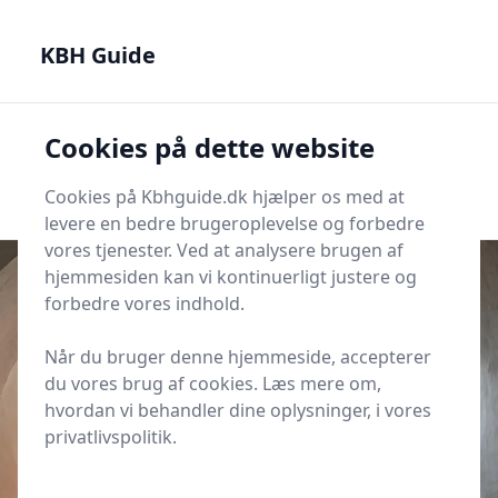
KBH Guide - Din genvej til det bedste i København
KBH Guide
KBH Guide
Cookies på dette website
Men
Start søgning
Start søgning
Cookies på Kbhguide.dk hjælper os med at
levere en bedre brugeroplevelse og forbedre
vores tjenester. Ved at analysere brugen af
hjemmesiden kan vi kontinuerligt justere og
forbedre vores indhold.
Udgivet i
KBH Kultur
Når du bruger denne hjemmeside, accepterer
Sådan finder du dansk jazz på
du vores brug af cookies. Læs mere om,
Vesterbros små scener
hvordan vi behandler dine oplysninger, i vores
privatlivspolitik.