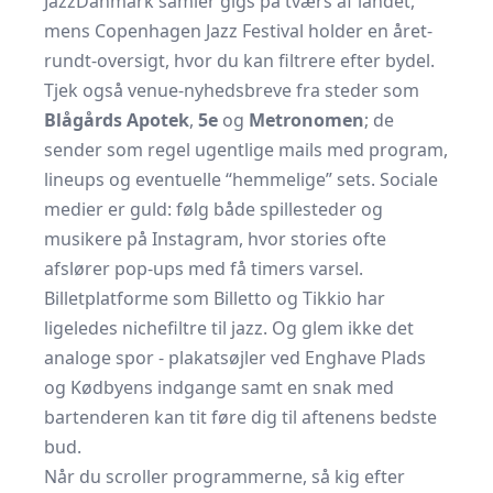
JazzDanmark
samler gigs på tværs af landet,
mens Copenhagen Jazz Festival holder en året-
rundt-oversigt, hvor du kan filtrere efter bydel.
Tjek også venue-nyhedsbreve fra steder som
Blågårds Apotek
,
5e
og
Metronomen
; de
sender som regel ugentlige mails med program,
lineups og eventuelle “hemmelige” sets. Sociale
medier er guld: følg både spillesteder og
musikere på Instagram, hvor stories ofte
afslører pop-ups med få timers varsel.
Billetplatforme som Billetto og Tikkio har
ligeledes nichefiltre til jazz. Og glem ikke det
analoge spor - plakatsøjler ved Enghave Plads
og Kødbyens indgange samt en snak med
bartenderen kan tit føre dig til aftenens bedste
bud.
Når du scroller programmerne, så kig efter