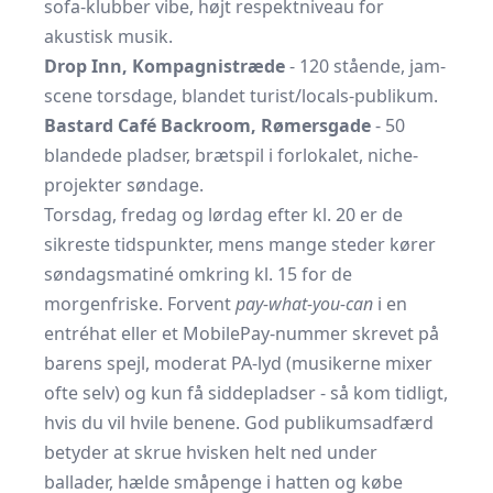
sofa-klubber vibe, højt respektniveau for
akustisk musik.
Drop Inn, Kompagnistræde
- 120 stående, jam-
scene torsdage, blandet turist/locals-publikum.
Bastard Café Backroom, Rømersgade
- 50
blandede pladser, brætspil i forlokalet, niche-
projekter søndage.
Torsdag, fredag og lørdag efter kl. 20 er de
sikreste tidspunkter, mens mange steder kører
søndagsmatiné omkring kl. 15 for de
morgenfriske. Forvent
pay-what-you-can
i en
entréhat eller et MobilePay-nummer skrevet på
barens spejl, moderat PA-lyd (musikerne mixer
ofte selv) og kun få siddepladser - så kom tidligt,
hvis du vil hvile benene. God publikumsadfærd
betyder at skrue hvisken helt ned under
ballader, hælde småpenge i hatten og købe