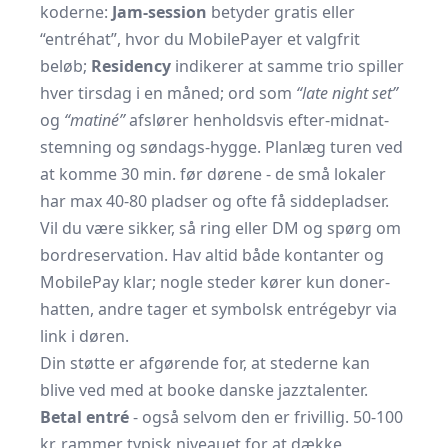
koderne:
Jam-session
betyder gratis eller
“entréhat”, hvor du MobilePayer et valgfrit
beløb;
Residency
indikerer at samme trio spiller
hver tirsdag i en måned; ord som
“late night set”
og
“matiné”
afslører henholdsvis efter-midnat-
stemning og søndags-hygge. Planlæg turen ved
at komme 30 min. før dørene - de små lokaler
har max 40-80 pladser og ofte få siddepladser.
Vil du være sikker, så ring eller DM og spørg om
bordreservation. Hav altid både kontanter og
MobilePay klar; nogle steder kører kun doner-
hatten, andre tager et symbolsk entrégebyr via
link i døren.
Din støtte er afgørende for, at stederne kan
blive ved med at booke danske jazztalenter.
Betal entré
- også selvom den er frivillig. 50-100
kr. rammer typisk niveauet for at dække