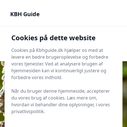
KBH Guide - Din genvej til det bedste i København
KBH Guide
KBH Guide
Cookies på dette website
Men
Start søgning
Start søgning
Cookies på Kbhguide.dk hjælper os med at
levere en bedre brugeroplevelse og forbedre
vores tjenester. Ved at analysere brugen af
hjemmesiden kan vi kontinuerligt justere og
forbedre vores indhold.
Udgivet i
KBH Magasinet
Når du bruger denne hjemmeside, accepterer
Muligheder til Afskyeligt krydsord
du vores brug af cookies. Læs mere om,
hvordan vi behandler dine oplysninger, i vores
privatlivspolitik.