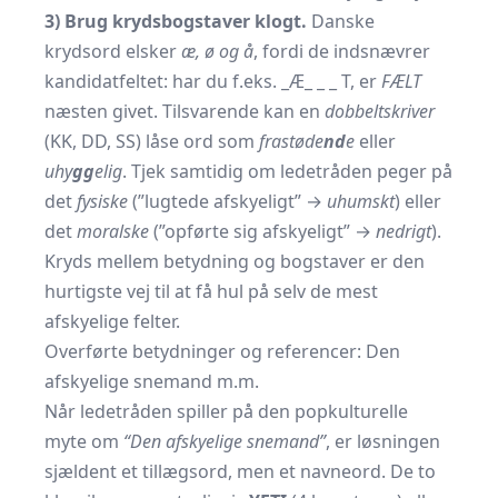
3) Brug krydsbogstaver klogt.
Danske
krydsord elsker
æ, ø og å
, fordi de indsnævrer
kandidatfeltet: har du f.eks. _Æ_ _ _ T, er
FÆLT
næsten givet. Tilsvarende kan en
dobbeltskriver
(KK, DD, SS) låse ord som
frastøde
nd
e
eller
uhy
gg
elig
. Tjek samtidig om ledetråden peger på
det
fysiske
(”lugtede afskyeligt” →
uhumskt
) eller
det
moralske
(”opførte sig afskyeligt” →
nedrigt
).
Kryds mellem betydning og bogstaver er den
hurtigste vej til at få hul på selv de mest
afskyelige felter.
Overførte betydninger og referencer: Den
afskyelige snemand m.m.
Når ledetråden spiller på den popkulturelle
myte om
“Den afskyelige snemand”
, er løsningen
sjældent et tillægsord, men et navneord. De to