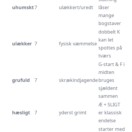
uhumskt
7
ulækkert/uredt
låser
mange
bogstaver
dobbelt K
kan let
ulækker
7
fysisk væmmelse
spottes på
tværs
G-start & F i
midten
grufuld
7
skrækindjagende
bruges
sjældent
sammen
Æ + SLIGT
hæsligt
7
yderst grimt
er klassisk
endelse
starter med