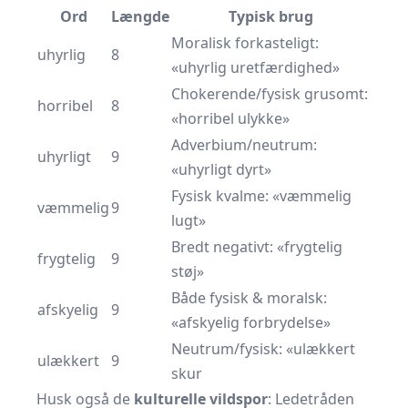
Ord
Længde
Typisk brug
Moralisk forkasteligt:
uhyrlig
8
«uhyrlig uretfærdighed»
Chokerende/fysisk grusomt:
horribel
8
«horribel ulykke»
Adverbium/neutrum:
uhyrligt
9
«uhyrligt dyrt»
Fysisk kvalme: «væmmelig
væmmelig
9
lugt»
Bredt negativt: «frygtelig
frygtelig
9
støj»
Både fysisk & moralsk:
afskyelig
9
«afskyelig forbrydelse»
Neutrum/fysisk: «ulækkert
ulækkert
9
skur
Husk også de
kulturelle vildspor
: Ledetråden