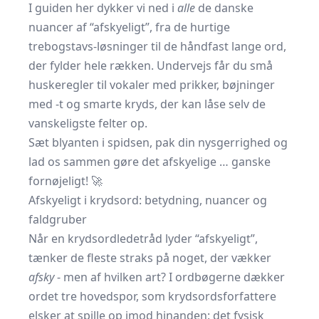
I guiden her dykker vi ned i
alle
de danske
nuancer af “afskyeligt”, fra de hurtige
trebogstavs-løsninger til de håndfast lange ord,
der fylder hele rækken. Undervejs får du små
huskeregler til vokaler med prikker, bøjninger
med -t og smarte kryds, der kan låse selv de
vanskeligste felter op.
Sæt blyanten i spidsen, pak din nysgerrighed og
lad os sammen gøre det afskyelige … ganske
fornøjeligt! 🚀
Afskyeligt i krydsord: betydning, nuancer og
faldgruber
Når en krydsordledetråd lyder “afskyeligt”,
tænker de fleste straks på noget, der vækker
afsky
- men af hvilken art? I ordbøgerne dækker
ordet tre hovedspor, som krydsordsforfattere
elsker at spille op imod hinanden: det fysisk