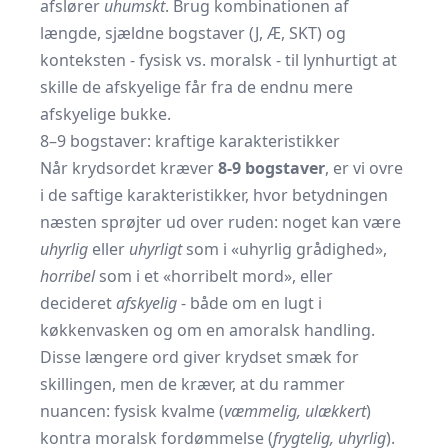
afslører
uhumskt
. Brug kombinationen af
længde, sjældne bogstaver (J, Æ, SKT) og
konteksten - fysisk vs. moralsk - til lynhurtigt at
skille de afskyelige får fra de endnu mere
afskyelige bukke.
8–9 bogstaver: kraftige karakteristikker
Når krydsordet kræver
8-9 bogstaver
, er vi ovre
i de saftige karakteristikker, hvor betydningen
næsten sprøjter ud over ruden: noget kan være
uhyrlig
eller
uhyrligt
som i «uhyrlig grådighed»,
horribel
som i et «horribelt mord», eller
decideret
afskyelig
- både om en lugt i
køkkenvasken og om en amoralsk handling.
Disse længere ord giver krydset smæk for
skillingen, men de kræver, at du rammer
nuancen: fysisk kvalme (
væmmelig, ulækkert
)
kontra moralsk fordømmelse (
frygtelig, uhyrlig
).