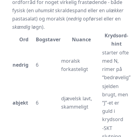
ordforråd for noget virkelig frastødende - både
fysisk (en
uhumskt
skraldespand eller en
ulækker
pastasalat) og moralsk (
nedrig
opførsel eller en
skændig
løgn).
Krydsord-
Ord
Bogstaver
Nuance
hint
starter ofte
moralsk
med N,
nedrig
6
forkasteligt
rimer på
“bedrøvelig”
sjelden
brugt, men
djævelsk lavt,
abjekt
6
“J”-et er
skammeligt
guld i
krydsord
-SKT
slutning