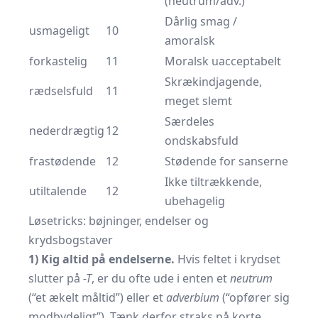
(neutrum/adv.)
Dårlig smag /
usmageligt
10
amoralsk
forkastelig
11
Moralsk uacceptabelt
Skrækindjagende,
rædselsfuld
11
meget slemt
Særdeles
nederdrægtig
12
ondskabsfuld
frastødende
12
Stødende for sanserne
Ikke tiltrækkende,
utiltalende
12
ubehagelig
Løsetricks: bøjninger, endelser og
krydsbogstaver
1) Kig altid på endelserne.
Hvis feltet i krydset
slutter på
-T
, er du ofte ude i enten et
neutrum
(“et ækelt måltid”) eller et
adverbium
(“opfører sig
modbydeligt”). Tænk derfor straks på korte