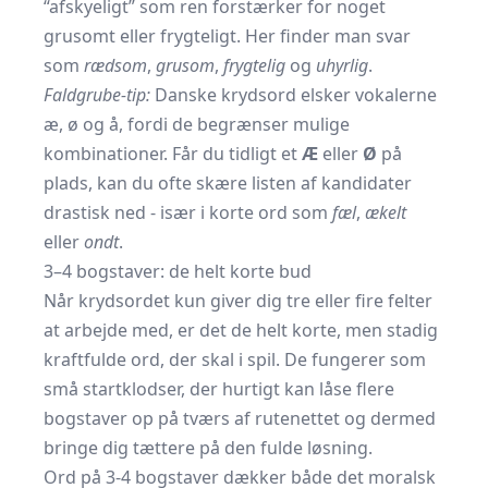
“afskyeligt” som ren forstærker for noget
grusomt eller frygteligt. Her finder man svar
som
rædsom
,
grusom
,
frygtelig
og
uhyrlig
.
Faldgrube-tip:
Danske krydsord elsker vokalerne
æ, ø og å, fordi de begrænser mulige
kombinationer. Får du tidligt et
Æ
eller
Ø
på
plads, kan du ofte skære listen af kandidater
drastisk ned - især i korte ord som
fæl
,
ækelt
eller
ondt
.
3–4 bogstaver: de helt korte bud
Når krydsordet kun giver dig tre eller fire felter
at arbejde med, er det de helt korte, men stadig
kraftfulde ord, der skal i spil. De fungerer som
små startklodser, der hurtigt kan låse flere
bogstaver op på tværs af rutenettet og dermed
bringe dig tættere på den fulde løsning.
Ord på 3-4 bogstaver dækker både det moralsk