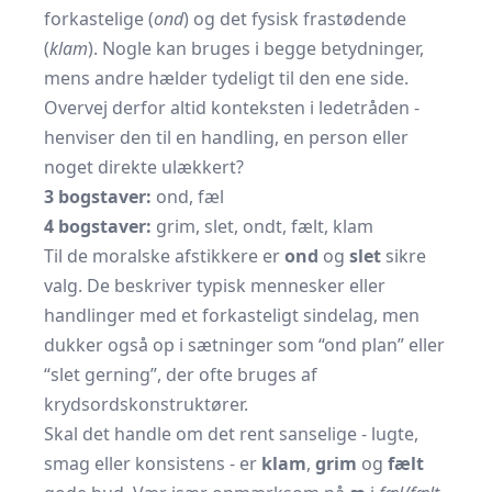
forkastelige (
ond
) og det fysisk frastødende
(
klam
). Nogle kan bruges i begge betydninger,
mens andre hælder tydeligt til den ene side.
Overvej derfor altid konteksten i ledetråden -
henviser den til en handling, en person eller
noget direkte ulækkert?
3 bogstaver:
ond, fæl
4 bogstaver:
grim, slet, ondt, fælt, klam
Til de moralske afstikkere er
ond
og
slet
sikre
valg. De beskriver typisk mennesker eller
handlinger med et forkasteligt sindelag, men
dukker også op i sætninger som “ond plan” eller
“slet gerning”, der ofte bruges af
krydsordskonstruktører.
Skal det handle om det rent sanselige - lugte,
smag eller konsistens - er
klam
,
grim
og
fælt