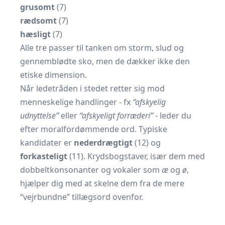
grusomt
(7)
rædsomt
(7)
hæsligt
(7)
Alle tre passer til tanken om storm, slud og
gennemblødte sko, men de dækker ikke den
etiske dimension.
Når ledetråden i stedet retter sig mod
menneskelige handlinger - fx
“afskyelig
udnyttelse”
eller
“afskyeligt forræderi”
- leder du
efter moralfordømmende ord. Typiske
kandidater er
nederdrægtigt
(12) og
forkasteligt
(11). Krydsbogstaver, især dem med
dobbeltkonsonanter og vokaler som
æ
og
ø
,
hjælper dig med at skelne dem fra de mere
“vejrbundne” tillægsord ovenfor.