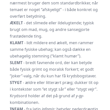
nærmest bruger dem som standardbrikker, når
temaet er noget “afskyeligt” - i både konkret og
overført betydning.
ÆKELT
- det slimede eller ildelugtende; typisk
brugt om mad, mug, ­og andre sanse­gjorte
frastødende ting.
KLAMT
- lidt mildere end ækelt, men rammer
samme fysiske ubehag; kan også dække en
ubehagelig stemning (“klamt humør”).
SLEMT
- bredt favnende ord, der kan betyde
både fysisk grimt og moralsk forkert; et godt
“joker”-valg, når du kun har få krydsbogstaver.
STYGT
- ældre eller litterært præg; dukker tit op
i kontekster som “et stygt sår” eller “stygt vejr”.
Krydsord holder af det på grund af
y-gy
-
kombinationen.
INFAM
- fra latin
infamis
; betyder nederdrægtig