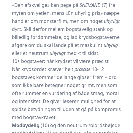
«Den afskyelige» kan pege på
SNEMAND
(7) fra
myten om yetien, mens «En uhyrlig pris» næppe
handler om monsterfilm, men om noget
uhyrligt
dyrt. Skil derfor mellem bogstavelig stank og
billedlig fordømmelse, og lad krydsbogstaverne
afgøre om du skal lande på et maskulint
uhyrlig
eller et neutrum
uhyrligt
med -t til sidst.
10+ bogstaver: når krydset vil være præcist
Når krydsordet kræver helt
præcise
10-12
bogstaver, kommer de lange gloser frem ‒ ord
som ikke bare betegner noget grimt, men som
ofte rummer en vurdering af både smag, moral
og intensitet. De giver løseren mulighed for at
spidse betydningen til uden at gå på kompromis
med bogstavkravet.
Modbydelig
(10) og den neutrum-/biordsbøjede