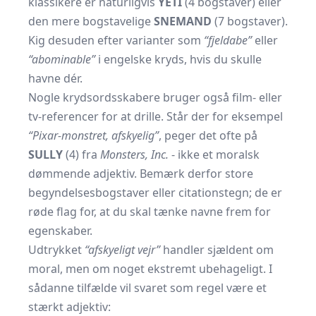
klassikere er naturligvis
YETI
(4 bogstaver) eller
den mere bogstavelige
SNEMAND
(7 bogstaver).
Kig desuden efter varianter som
“fjeldabe”
eller
“abominable”
i engelske kryds, hvis du skulle
havne dér.
Nogle krydsordsskabere bruger også film- eller
tv-referencer for at drille. Står der for eksempel
“Pixar-monstret, afskyelig”
, peger det ofte på
SULLY
(4) fra
Monsters, Inc.
- ikke et moralsk
dømmende adjektiv. Bemærk derfor store
begyndelsesbogstaver eller citationstegn; de er
røde flag for, at du skal tænke navne frem for
egenskaber.
Udtrykket
“afskyeligt vejr”
handler sjældent om
moral, men om noget ekstremt ubehageligt. I
sådanne tilfælde vil svaret som regel være et
stærkt adjektiv: