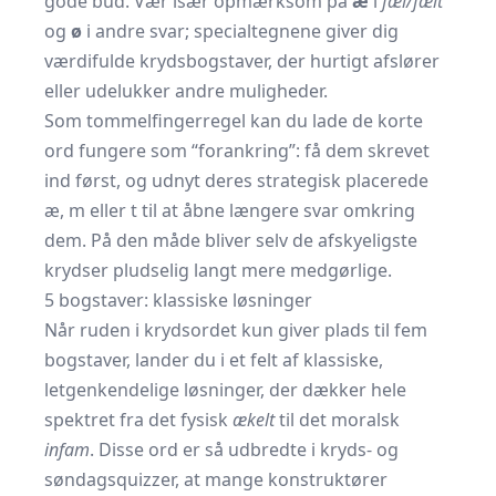
gode bud. Vær især opmærksom på
æ
i
fæl/fælt
og
ø
i andre svar; specialtegnene giver dig
værdifulde krydsbogstaver, der hurtigt afslører
eller udelukker andre muligheder.
Som tommelfingerregel kan du lade de korte
ord fungere som “forankring”: få dem skrevet
ind først, og udnyt deres strategisk placerede
æ, m eller t til at åbne længere svar omkring
dem. På den måde bliver selv de afskyeligste
krydser pludselig langt mere medgørlige.
5 bogstaver: klassiske løsninger
Når ruden i krydsordet kun giver plads til fem
bogstaver, lander du i et felt af klassiske,
letgenkendelige løsninger, der dækker hele
spektret fra det fysisk
ækelt
til det moralsk
infam
. Disse ord er så udbredte i kryds- og
søndagsquizzer, at mange konstruktører