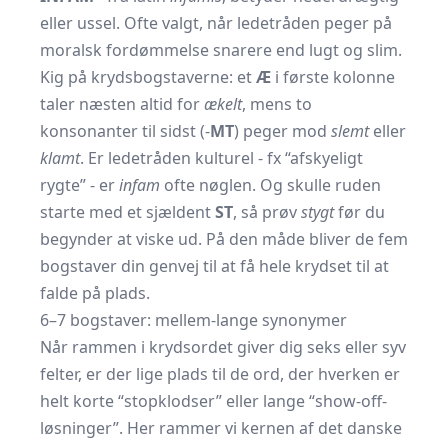
eller ussel. Ofte valgt, når ledetråden peger på
moralsk fordømmelse snarere end lugt og slim.
Kig på krydsbogstaverne: et
Æ
i første kolonne
taler næsten altid for
ækelt
, mens to
konsonanter til sidst (-
MT
) peger mod
slemt
eller
klamt
. Er ledetråden kulturel - fx “afskyeligt
rygte” - er
infam
ofte nøglen. Og skulle ruden
starte med et sjældent
ST
, så prøv
stygt
før du
begynder at viske ud. På den måde bliver de fem
bogstaver din genvej til at få hele krydset til at
falde på plads.
6–7 bogstaver: mellem-lange synonymer
Når rammen i krydsordet giver dig seks eller syv
felter, er der lige plads til de ord, der hverken er
helt korte “stopklodser” eller lange “show-off-
løsninger”. Her rammer vi kernen af det danske