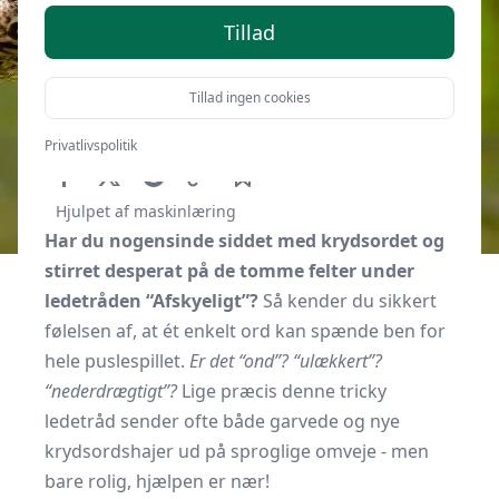
Tillad
Tillad ingen cookies
Af
Kbhguide.dk
26. november 2025
Privatlivspolitik
Hjulpet af maskinlæring
Har du nogensinde siddet med krydsordet og
stirret desperat på de tomme felter under
ledetråden “Afskyeligt”?
Så kender du sikkert
følelsen af, at ét enkelt ord kan spænde ben for
hele puslespillet.
Er det “ond”? “ulækkert”?
“nederdrægtigt”?
Lige præcis denne tricky
ledetråd sender ofte både garvede og nye
krydsordshajer ud på sproglige omveje - men
bare rolig, hjælpen er nær!