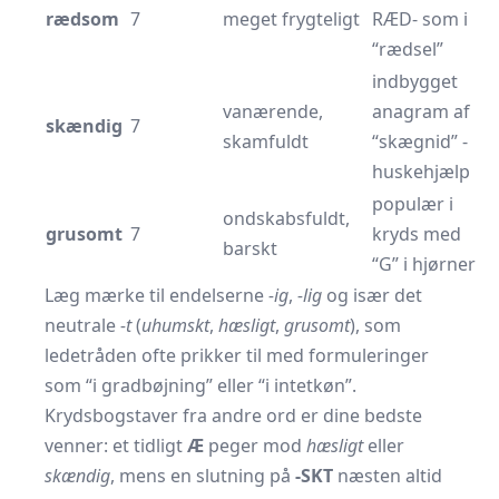
rædsom
7
meget frygteligt
RÆD- som i
“rædsel”
indbygget
vanærende,
anagram af
skændig
7
skamfuldt
“skægnid” -
huskehjælp
populær i
ondskabsfuldt,
grusomt
7
kryds med
barskt
“G” i hjørner
Læg mærke til endelserne
-ig
,
-lig
og især det
neutrale
-t
(
uhumskt
,
hæsligt
,
grusomt
), som
ledetråden ofte prikker til med formuleringer
som “i gradbøjning” eller “i intetkøn”.
Krydsbogstaver fra andre ord er dine bedste
venner: et tidligt
Æ
peger mod
hæsligt
eller
skændig
, mens en slutning på
-SKT
næsten altid