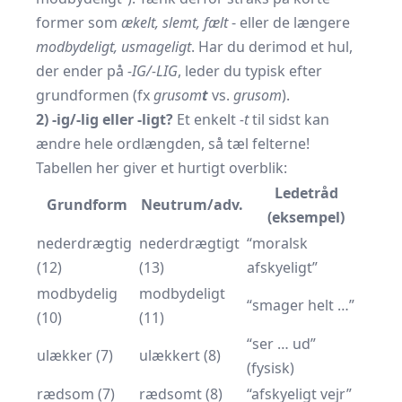
former som
ækelt, slemt, fælt
- eller de længere
modbydeligt, usmageligt
. Har du derimod et hul,
der ender på
-IG/-LIG
, leder du typisk efter
grundformen (fx
grusom
t
vs.
grusom
).
2) -ig/-lig eller -ligt?
Et enkelt
-t
til sidst kan
ændre hele ordlængden, så tæl felterne!
Tabellen her giver et hurtigt overblik:
Ledetråd
Grundform
Neutrum/adv.
(eksempel)
nederdrægtig
nederdrægtigt
“moralsk
(12)
(13)
afskyeligt”
modbydelig
modbydeligt
“smager helt …”
(10)
(11)
“ser … ud”
ulækker (7)
ulækkert (8)
(fysisk)
rædsom (7)
rædsomt (8)
“afskyeligt vejr”