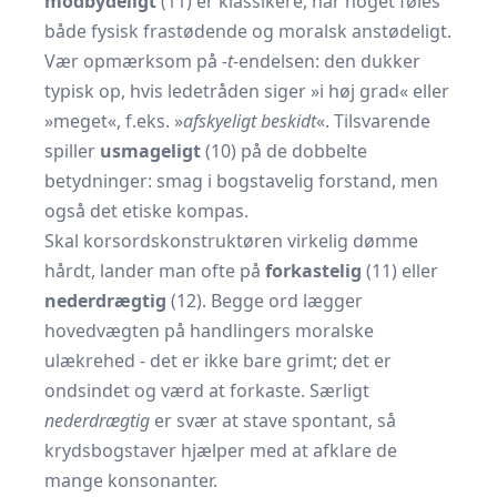
modbydeligt
(11) er klassikere, når noget føles
både fysisk frastødende og moralsk anstødeligt.
Vær opmærksom på
-t
-endelsen: den dukker
typisk op, hvis ledetråden siger »i høj grad« eller
»meget«, f.eks. »
afskyeligt beskidt
«. Tilsvarende
spiller
usmageligt
(10) på de dobbelte
betydninger: smag i bogstavelig forstand, men
også det etiske kompas.
Skal korsordskonstruktøren virkelig dømme
hårdt, lander man ofte på
forkastelig
(11) eller
nederdrægtig
(12). Begge ord lægger
hovedvægten på handlingers moralske
ulækrehed - det er ikke bare grimt; det er
ondsindet og værd at forkaste. Særligt
nederdrægtig
er svær at stave spontant, så
krydsbogstaver hjælper med at afklare de
mange konsonanter.