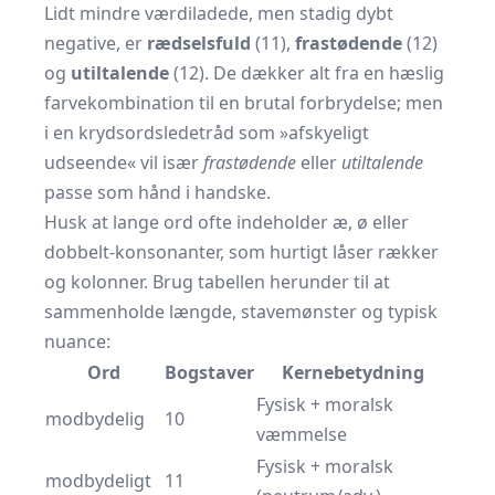
Lidt mindre værdiladede, men stadig dybt
negative, er
rædselsfuld
(11),
frastødende
(12)
og
utiltalende
(12). De dækker alt fra en hæslig
farvekombination til en brutal forbrydelse; men
i en krydsordsledetråd som »afskyeligt
udseende« vil især
frastødende
eller
utiltalende
passe som hånd i handske.
Husk at lange ord ofte indeholder æ, ø eller
dobbelt-konsonanter, som hurtigt låser rækker
og kolonner. Brug tabellen herunder til at
sammenholde længde, stavemønster og typisk
nuance:
Ord
Bogstaver
Kernebetydning
Fysisk + moralsk
modbydelig
10
væmmelse
Fysisk + moralsk
modbydeligt
11