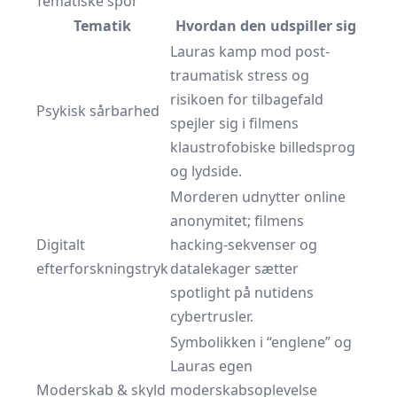
Tematiske spor
Tematik
Hvordan den udspiller sig
Lauras kamp mod post-
traumatisk stress og
risikoen for tilbagefald
Psykisk sårbarhed
spejler sig i filmens
klaustrofobiske billedsprog
og lydside.
Morderen udnytter online
anonymitet; filmens
Digitalt
hacking-sekvenser og
efterforskningstryk
datalekager sætter
spotlight på nutidens
cybertrusler.
Symbolikken i “englene” og
Lauras egen
Moderskab & skyld
moderskabsoplevelse