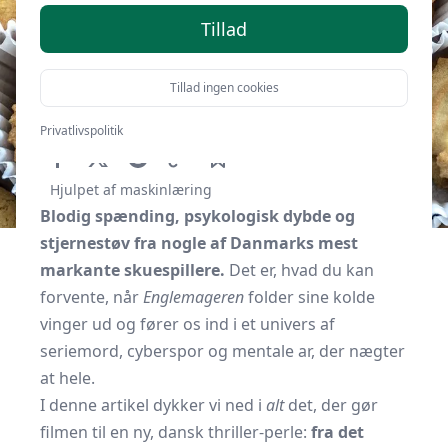
Tillad
Tillad ingen cookies
Af
Kbhguide.dk
22. oktober 2025
Privatlivspolitik
Hjulpet af maskinlæring
Blodig spænding, psykologisk dybde og
stjernestøv fra nogle af Danmarks mest
markante skuespillere.
Det er, hvad du kan
forvente, når
Englemageren
folder sine kolde
vinger ud og fører os ind i et univers af
seriemord, cyberspor og mentale ar, der nægter
at hele.
I denne artikel dykker vi ned i
alt
det, der gør
filmen til en ny, dansk thriller-perle:
fra det