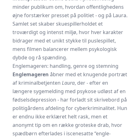
minder publikum om, hvordan offentlighedens
øjne forstærker presset på politiet - og på Laura.
Samlet set skaber skuespillerholdet et
troværdigt og intenst miljø, hvor hver karakter
bidrager med et unikt stykke til puslespillet,
mens filmen balancerer mellem psykologisk
dybde og rå spænding.
Englemageren: handling, genre og stemning
Englemageren
åbner med et knugende portræt
af kriminalbetjenten
Laura
, der - efter en
længere sygemelding med psykose udløst af en
fødselsdepression - har forladt sit skrivebord på
politigårdens afdeling for cyberkriminalitet. Hun
er endnu ikke erklæret helt rask, men et
anonymt tip om en række groteske drab, hvor
spædbørn efterlades i iscenesatte “engle-