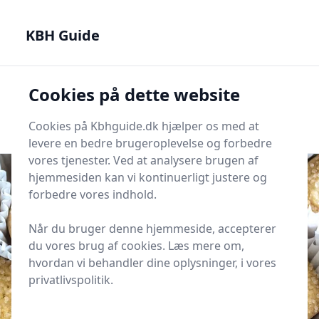
KBH Guide - Din genvej til det bedste i København
KBH Guide
KBH Guide
Cookies på dette website
Men
Start søgning
Start søgning
Cookies på Kbhguide.dk hjælper os med at
levere en bedre brugeroplevelse og forbedre
vores tjenester. Ved at analysere brugen af
hjemmesiden kan vi kontinuerligt justere og
forbedre vores indhold.
Udgivet i
KBH Magasinet
Når du bruger denne hjemmeside, accepterer
Medvirkende i Englemageren
du vores brug af cookies. Læs mere om,
hvordan vi behandler dine oplysninger, i vores
privatlivspolitik.