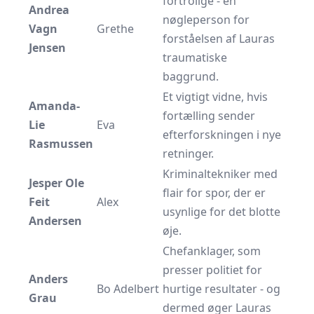
fortrolige - en
Andrea
nøgleperson for
Vagn
Grethe
forståelsen af Lauras
Jensen
traumatiske
baggrund.
Et vigtigt vidne, hvis
Amanda-
fortælling sender
Lie
Eva
efterforskningen i nye
Rasmussen
retninger.
Kriminaltekniker med
Jesper Ole
flair for spor, der er
Feit
Alex
usynlige for det blotte
Andersen
øje.
Chefanklager, som
presser politiet for
Anders
Bo Adelbert
hurtige resultater - og
Grau
dermed øger Lauras