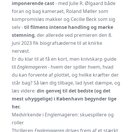
imponerende cast
- med Julie R. Ølgaard både
foran og bag kameraet, Roland Møller som
kompromisløs makker og Cecilie Beck som sig
selv -
til filmens intense handling og mørke
stemning
, der allerede ved premieren den 8.
juni 2023 fik biografsæderne til at knirke
nervøst.
Er du klar til at få en kort, men knivskarp guide
til
Englemageren
- hvem der spiller hvem, hvad
du kan forvente af plottet, og hvilke kræfter der
står bag? Så læn dig tilbage, lad lyset dæmpe, og
læs videre:
din genvej til det bedste (og det
mest uhyggelige) i København begynder lige
her.
Medvirkende i Englemageren: skuespillere og
roller
Thrilleren
Englemageren
drives frem af et stærkt