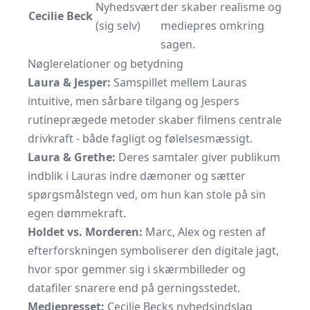
Nyhedsvært
der skaber realisme og
Cecilie Beck
(sig selv)
mediepres omkring
sagen.
Nøglerelationer og betydning
Laura & Jesper:
Samspillet mellem Lauras
intuitive, men sårbare tilgang og Jespers
rutineprægede metoder skaber filmens centrale
drivkraft - både fagligt og følelsesmæssigt.
Laura & Grethe:
Deres samtaler giver publikum
indblik i Lauras indre dæmoner og sætter
spørgsmålstegn ved, om hun kan stole på sin
egen dømmekraft.
Holdet vs. Morderen:
Marc, Alex og resten af
efterforskningen symboliserer den digitale jagt,
hvor spor gemmer sig i skærmbilleder og
datafiler snarere end på gerningsstedet.
Mediepresset:
Cecilie Becks nyhedsindslag