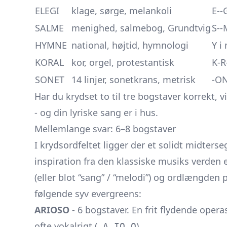
ELEGI
klage, sørge, melankoli
E--G
SALME
menighed, salmebog, Grundtvig
S--
HYMNE
national, højtid, hymnologi
Y i
KORAL
kor, orgel, protestantisk
K-R
SONET
14 linjer, sonetkrans, metrisk
-ON
Har du krydset to til tre bogstaver korrekt, v
- og din lyriske sang er i hus.
Mellemlange svar: 6–8 bogstaver
I krydsordfeltet ligger der et solidt midter
inspiration fra den klassiske musiks verden e
(eller blot “sang” / “melodi”) og ordlængden p
følgende syv evergreens:
ARIOSO
- 6 bogstaver. En frit flydende operas
ofte vokalrigt (
).
_A_IO_O