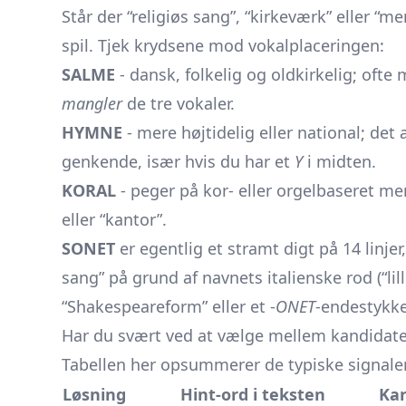
Står der “religiøs sang”, “kirkeværk” eller 
spil. Tjek krydsene mod vokalplaceringen:
SALME
- dansk, folkelig og oldkirkelig; ofte 
mangler
de tre vokaler.
HYMNE
- mere højtidelig eller national; det
genkende, især hvis du har et
Y
i midten.
KORAL
- peger på kor- eller orgelbaseret m
eller “kantor”.
SONET
er egentlig et stramt digt på 14 linje
sang” på grund af navnets italienske rod (“lill
“Shakespeareform” eller et -
ONET
-endestykke
Har du svært ved at vælge mellem kandidate
Tabellen her opsummerer de typiske signale
Løsning
Hint-ord i teksten
Kar