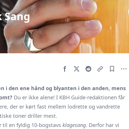
k Sang
n i den ene hånd og blyanten i den anden, mens
tomt?
Du er ikke alene! I KBH Guide-redaktionen får
ere, der er kørt fast mellem lodrette og vandrette
tiske toner driller mest.
e
til en fyldig 10-bogstavs
klagesang
. Derfor har vi