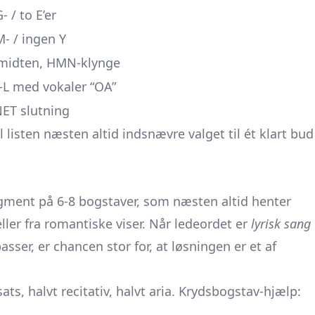
- / to E’er
M- / ingen Y
 midten, HMN-klynge
-L med vokaler “OA”
ET slutning
il listen næsten altid indsnævre valget til ét klart bud
segment på 6-8 bogstaver, som næsten altid henter
ller fra romantiske viser. Når ledeordet er
lyrisk sang
asser, er chancen stor for, at løsningen er et af
ats, halvt recitativ, halvt aria. Krydsbogstav-hjælp: