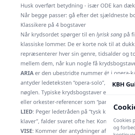
Husk overført betydning - især ODE kan dæk
Når begge passer: gå efter det sjældneste bog
Klassikere på 4 bogstaver
Når krydsordet spørger til en
lyrisk sang
på fi
klassiske lommer. De er korte nok til at dukke
repræsenterer hver sin genre, tidsalder og to
mellem dem, når kun nogle få krydsbogstave
ARIA
er den ubestridte nummer ét i opera-k
antyder ledeteksten “opera-solo”, “Puccini-n
KBH Gu
nøglen. Typiske krydsbogstaver er
A-_-A
, og 
eller orkester-referencer som “partitur” og “d
Cooki
LIED
: Peger ledetråden på “tysk kunstsang”
Cookies p
klaver”, falder svaret ofte her. Konsonant-
og forbed
VISE
: Kommer der antydninger af “folkelig san
kontinuer