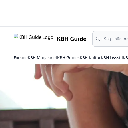
Start søgning
KBH Guide
Start søgning
Forside
KBH Magasinet
KBH Guides
KBH Kultur
KBH Livsstil
KB