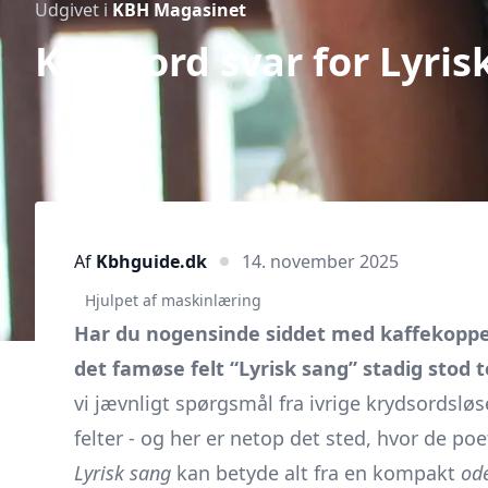
Udgivet i
KBH Magasinet
Krydsord svar for Lyris
Af
Kbhguide.dk
14. november 2025
Hjulpet af maskinlæring
Har du nogensinde siddet med kaffekoppe
det famøse felt “Lyrisk sang” stadig stod 
vi jævnligt spørgsmål fra ivrige krydsordsløs
felter - og her er netop det sted, hvor de poe
Lyrisk sang
kan betyde alt fra en kompakt
od