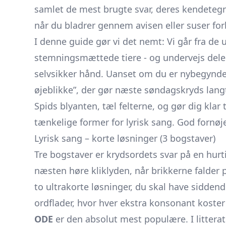
samlet de mest brugte svar, deres kendetegn
når du bladrer gennem avisen eller suser for
I denne guide gør vi det nemt: Vi går fra de 
stemningsmættede tiere - og undervejs deler
selvsikker hånd. Uanset om du er nybegynder e
øjeblikke”, der gør næste søndagskryds langt
Spids blyanten, tæl felterne, og gør dig klar t
tænkelige former for lyrisk sang. God fornøje
Lyrisk sang – korte løsninger (3 bogstaver)
Tre bogstaver er krydsordets svar på en hurt
næsten høre kliklyden, når brikkerne falder
to ultrakorte løsninger, du skal have sidden
ordflader, hvor hver ekstra konsonant koster
ODE
er den absolut mest populære. I litteratu