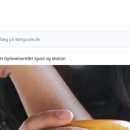
KBH Guide - Din genvej til det bedste i København
H Oplevelser
KBH Sport og Motion