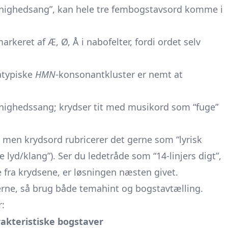
“menighedsang”, kan hele tre fembogstavsord komme i
markeret af Æ, Ø, Å i nabofelter, fordi ordet selv
 atypiske
HMN
-konsonantkluster er nemt at
enighedssang; krydser tit med musikord som “fuge”
r, men krydsord rubricerer det gerne som “lyrisk
e lyd/klang”). Ser du ledetråde som “14-linjers digt”,
 fra krydsene, er løsningen næsten givet.
rne, så brug både temahint og bogstavtælling.
r:
akteristiske bogstaver