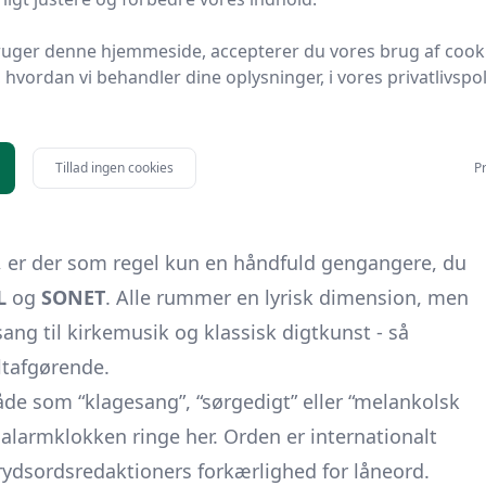
 og E, så mønstret
_I_E
er guld værd.
ruger denne hjemmeside, accepterer du vores brug af cook
lt. Optræder spor som “oldnordisk digt”, “skjalde-
hvordan vi behandler dine oplysninger, i vores privatlivspoli
ne”, bør radaren pege mod KVAD. Det korte ord har
om
K
eller
V
fanger ofte svaret hurtigt. Husk også den
n KVAD bruges om enhver højstemt digtform, når
Tillad ingen cookies
Pr
)”, er der som regel kun en håndfuld gengangere, du
L
og
SONET
. Alle rummer en lyrisk dimension, men
sang til kirkemusik og klassisk digtkunst - så
ltafgørende.
de som “klagesang”, “sørgedigt” eller “melankolsk
 alarmklokken ringe her. Orden er internationalt
krydsordsredaktioners forkærlighed for låneord.