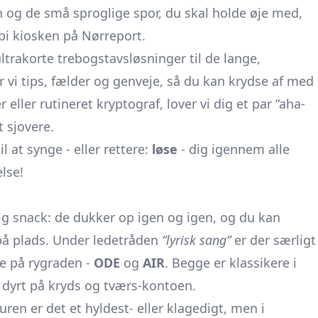
 og de små sproglige spor, du skal holde øje med,
bi kiosken på Nørreport.
ultrakorte trebogstavsløsninger til de lange,
 vi tips, fælder og genveje, så du kan krydse af med
ller rutineret kryptograf, lover vi dig et par “aha-
 sjovere.
il at synge - eller rettere:
løse
- dig igennem alle
lse!
ig snack: de dukker op igen og igen, og du kan
 på plads. Under ledetråden
“lyrisk sang”
er der særligt
de på rygraden -
ODE
og
AIR
. Begge er klassikere i
 dyrt på kryds og tværs-kontoen.
ren er det et hyldest- eller klagedigt, men i