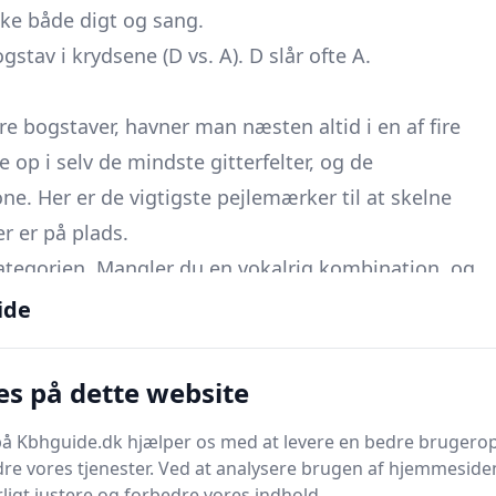
ke både digt og sang.
stav i krydsene (D vs. A). D slår ofte A.
re bogstaver, havner man næsten altid i en af fire
 op i selv de mindste gitterfelter, og de
ne. Her er de vigtigste pejlemærker til at skelne
r er på plads.
ategorien. Mangler du en vokalrig kombination, og
ummer” eller blot “sangstykke”, er ARIA næsten altid
ide
bemærk at ordet tit forbindes med italienske navne
a capo”.
es på dette website
, “Schubert-nummer” eller “romantisk solo med
å Kbhguide.dk hjælper os med at levere en bedre brugerop
tunge kombinationer som
L-E-D
hjælper.
re vores tjenester. Ved at analysere brugen af hjemmesiden
g”, “viser”, “Kim Larsen” eller “gøglerballade”, er
ligt justere og forbedre vores indhold.