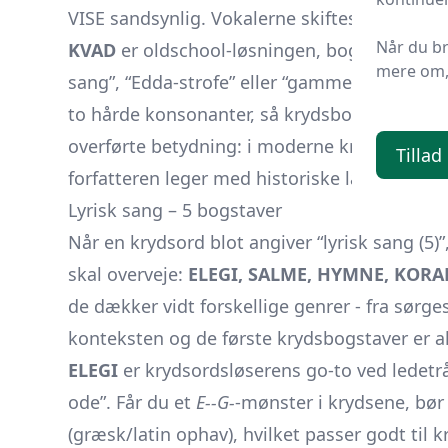
VISE sandsynlig. Vokalerne skiftes mellem I
Når du b
KVAD
er oldschool-løsningen, bogstaveligt ta
mere om, 
sang”, “Edda-strofe” eller “gammel heltehym
to hårde konsonanter, så krydsbogstaver s
overførte betydning: i moderne krydsord ka
Tillad
forfatteren leger med historiske lag.
Lyrisk sang – 5 bogstaver
Når en krydsord blot angiver “lyrisk sang (5
skal overveje:
ELEGI, SALME, HYMNE, KORA
de dækker vidt forskellige genrer - fra sørge
konteksten og de første krydsbogstaver er a
ELEGI
er krydsordsløserens go-to ved ledetrå
ode”. Får du et
E--G-
-mønster i krydsene, bør
(græsk/latin ophav), hvilket passer godt til 