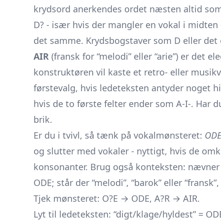
krydsord anerkendes ordet næsten altid so
D? - især hvis der mangler en vokal i midte
det samme. Krydsbogstaver som D eller det 
AIR
(fransk for “melodi” eller “arie”) er det e
konstruktøren vil kaste et retro- eller musik
førstevalg, hvis ledeteksten antyder noget hi
hvis de to første felter ender som A-I-. Har d
brik.
Er du i tvivl, så tænk på vokalmønsteret:
OD
og slutter med vokaler - nyttigt, hvis de omk
konsonanter. Brug også konteksten: nævner l
ODE; står der “melodi”, “barok” eller “fransk”
Tjek mønsteret: O?E → ODE, A?R → AIR.
Lyt til ledeteksten: “digt/klage/hyldest” = OD