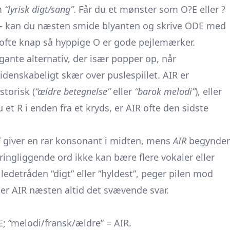
m
“lyrisk digt/sang”
. Får du et mønster som O?E eller ?
n - kan du næsten smide blyanten og skrive ODE med
ofte knap så hyppige O er gode pejlemærker.
legante alternativ, der især popper op, når
videnskabeligt skær over puslespillet. AIR er
storisk (
“ældre betegnelse”
eller
“barok melodi”
), eller
u et R i enden fra et kryds, er AIR ofte den sidste
E
giver en rar konsonant i midten, mens
AIR
begynder
ringliggende ord ikke kan bære flere vokaler eller
edetråden “digt” eller “hyldest”, peger pilen mod
, er AIR næsten altid det svævende svar.
E; “melodi/fransk/ældre” = AIR.