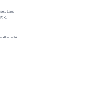
ies. Læs
tik.
ivatlivspolitik