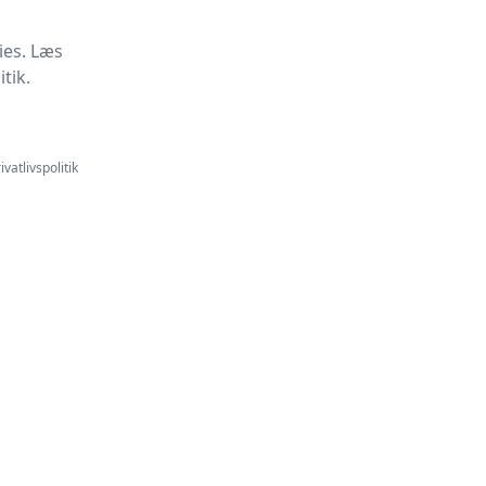
ies. Læs
tik.
ivatlivspolitik