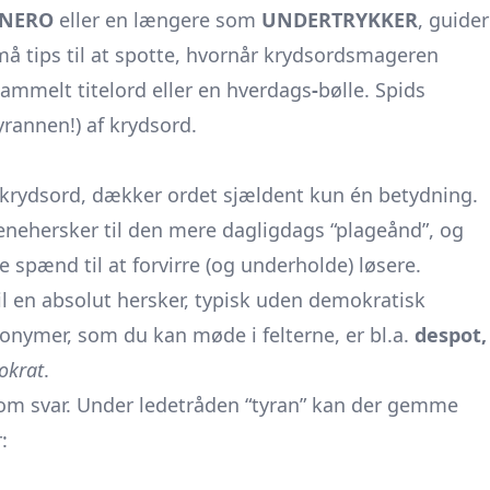
NERO
eller en længere som
UNDERTRYKKER
, guider
må tips til at spotte, hvornår krydsordsmageren
gammelt titelord eller en hverdags
-
bølle. Spids
yrannen!) af krydsord.
 krydsord, dækker ordet sjældent kun én betydning.
ene­hersker til den mere dagligdags “plageånd”, og
spænd til at forvirre (og underholde) løsere.
il en absolut hersker, typisk uden demokratisk
ynonymer, som du kan møde i felterne, er bl.a.
despot,
okrat
.
m svar. Under ledetråden “tyran” kan der gemme
: