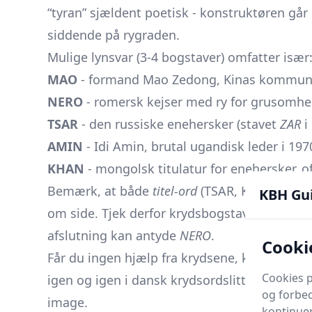
“tyran” sjældent poetisk - konstruktøren går
siddende på rygraden.
Mulige lynsvar (3-4 bogstaver) omfatter især
MAO
- formand Mao Zedong, Kinas kommunis
NERO
- romersk kejser med ry for grusomhe
TSAR
- den russiske enehersker (stavet
ZAR
i
AMIN
- Idi Amin, brutal ugandisk leder i 197
KHAN
- mongolsk titulatur for enehersker, o
Bemærk, at både
titel­-ord
(TSAR, KHAN) og k
KBH Gu
om side. Tjek derfor krydsbogstaverne: Et
S
s
afslutning kan antyde
NERO
.
Cooki
Får du ingen hjælp fra krydsene, kan du sy
Cookies p
igen og igen i dansk krydsordslitteratur net
og forbed
image.
kontinuer