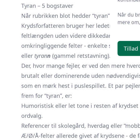
Tyran – 5 bogstaver
Når du b
Når rubrikken blot hedder “tyran”, er den 
mere om, 
Krydsforfatteren bruger her ledetråden som 
feltlængden uden videre dikkedarer. Tjek dog 
omkringliggende felter - enkelte skandinavi
Tillad
eller
tyran
n
(gammel retstavning).
Der, hvor mange fejler, er ved den mere hve
brutalt eller dominerende uden nødvendigvis a
som en mørk hest i puslespillet. Et par pejle
frem for “tyran”, er:
Humoristisk eller let tone i resten af krydset
ordvalg.
Referencer til skolegård, hverdag eller “mobb
Æ/Ø/Å-felter allerede givet af krydsene - de