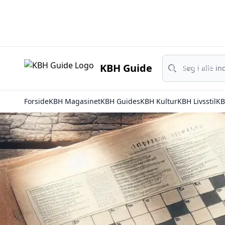
Start søgning
KBH Guide
Start søgning
Forside
KBH Magasinet
KBH Guides
KBH Kultur
KBH Livsstil
KB