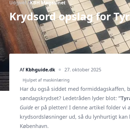
Udgivet i
KBH Magasinet
Krydsord opslag for Ty
Af
Kbhguide.dk
27. oktober 2025
Hjulpet af maskinlæring
Har du også siddet med formiddagskaffen, bly
søndagskrydset? Ledetråden lyder blot:
“Tyr
Guide
er på pletten! I denne artikel folder vi 
krydsordsløsninger ud, så du lynhurtigt kan 
København.