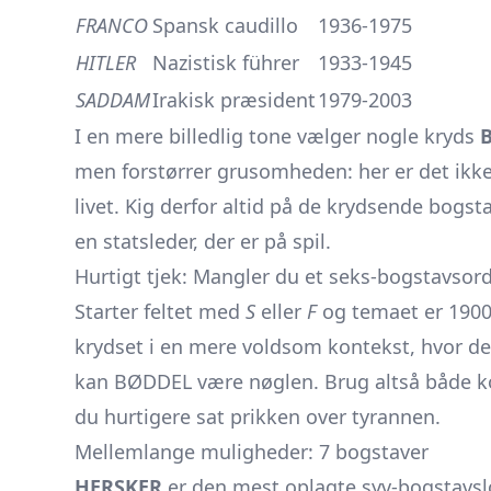
FRANCO
Spansk caudillo
1936-1975
HITLER
Nazistisk führer
1933-1945
SADDAM
Irakisk præsident
1979-2003
I en mere billedlig tone vælger nogle kryds
men forstørrer grusomheden: her er det ikke
livet. Kig derfor altid på de krydsende bogs
en statsleder, der er på spil.
Hurtigt tjek: Mangler du et seks-bogstavsor
Starter feltet med
S
eller
F
og temaet er 1900-
krydset i en mere voldsom kontekst, hvor de 
kan BØDDEL være nøglen. Brug altså både kon
du hurtigere sat prikken over tyrannen.
Mellemlange muligheder: 7 bogstaver
HERSKER
er den mest oplagte syv-bogstavsl