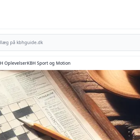
KBH Guide - Din genvej til det bedste i København
H Oplevelser
KBH Sport og Motion