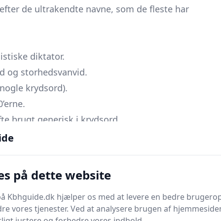
 efter de ultrakendte navne, som de fleste har
:
tiske diktator.
d og storhedsvanvid.
 nogle krydsord).
0’erne.
fte brugt generisk i krydsord.
onkrete
egennavne
(MAO, NERO, AMIN) optræder side
ide
om tredje bogstav peger fx på
TSAR
, mens et
R
som
es på dette website
stematisk afprøve ovenstående fem bud - de kommer
å Kbhguide.dk hjælper os med at levere en bedre brugerop
op på grund af deres korte længde og entydige tyran-
re vores tjenester. Ved at analysere brugen af hjemmesiden
ligt justere og forbedre vores indhold.