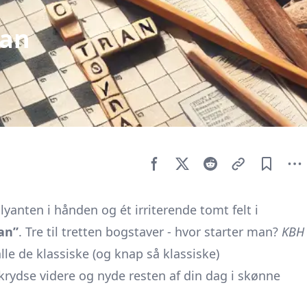
ran
anten i hånden og ét irriterende tomt felt i
an”
. Tre til tretten bogstaver - hvor starter man?
KBH
alle de klassiske (og knap så klassiske)
krydse videre og nyde resten af din dag i skønne