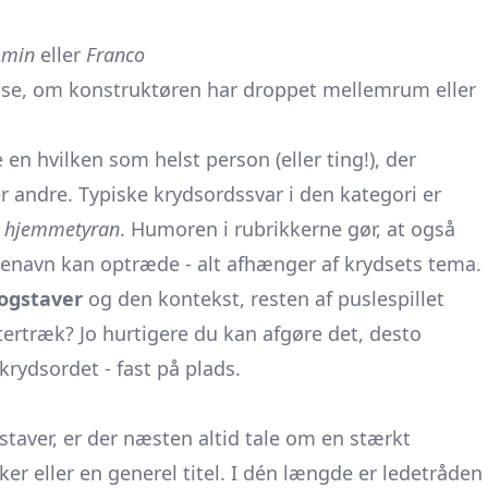
Amin
eller
Franco
 se, om konstruktøren har droppet mellemrum eller
n hvilken som helst person (eller ting!), der
 andre. Typiske krydsordssvar i den kategori er
e
hjemmetyran
. Humoren i rubrikkerne gør, at også
genavn kan optræde - alt afhænger af krydsets tema.
ogstaver
og den kontekst, resten af puslespillet
aktertræk? Jo hurtigere du kan afgøre det, desto
krydsordet - fast på plads.
gstaver, er der næsten altid tale om en stærkt
er eller en generel titel. I dén længde er ledetråden