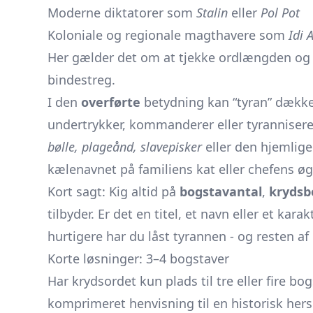
Moderne diktatorer som
Stalin
eller
Pol Pot
Koloniale og regionale magthavere som
Idi 
Her gælder det om at tjekke ordlængden og
bindestreg.
I den
overførte
betydning kan “tyran” dække e
undertrykker, kommanderer eller tyranniserer
bølle, plageånd, slavepiske­r
eller den hjemlig
kælenavnet på familiens kat eller chefens ø
Kort sagt: Kig altid på
bogstavantal
,
krydsb
tilbyder. Er det en titel, et navn eller et kar
hurtigere har du låst tyrannen - og resten af 
Korte løsninger: 3–4 bogstaver
Har krydsordet kun plads til tre eller fire bo
komprimeret henvisning til en historisk hersk