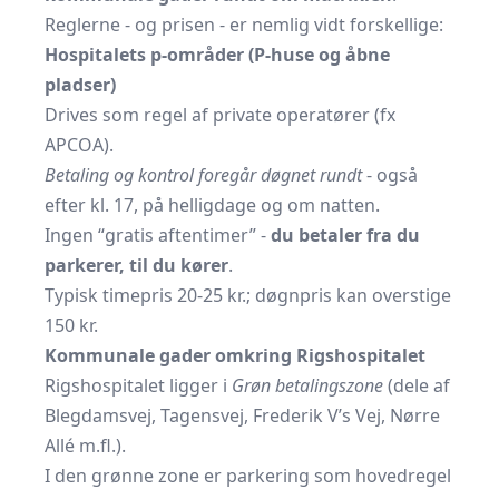
Reglerne - og prisen - er nemlig vidt forskellige:
Hospitalets p-områder (P-huse og åbne
pladser)
Drives som regel af private operatører (fx
APCOA).
Betaling og kontrol foregår døgnet rundt
- også
efter kl. 17, på helligdage og om natten.
Ingen “gratis aftentimer” -
du betaler fra du
parkerer, til du kører
.
Typisk timepris 20-25 kr.; døgnpris kan overstige
150 kr.
Kommunale gader omkring Rigshospitalet
Rigshospitalet ligger i
Grøn betalingszone
(dele af
Blegdamsvej, Tagensvej, Frederik V’s Vej, Nørre
Allé m.fl.).
I den grønne zone er parkering som hovedregel