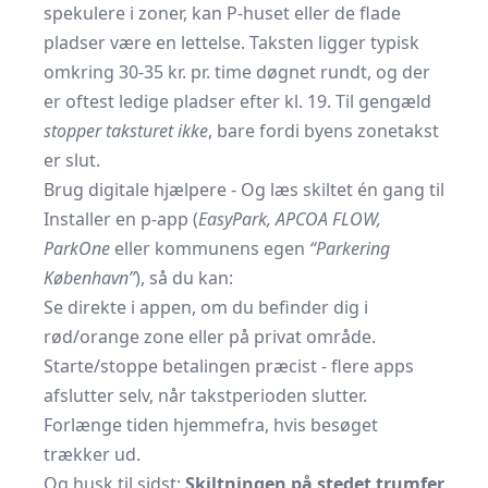
spekulere i zoner, kan P-huset eller de flade
pladser være en lettelse. Taksten ligger typisk
omkring 30-35 kr. pr. time døgnet rundt, og der
er oftest ledige pladser efter kl. 19. Til gengæld
stopper taksturet ikke
, bare fordi byens zonetakst
er slut.
Brug digitale hjælpere - Og læs skiltet én gang til
Installer en p-app (
EasyPark, APCOA FLOW,
ParkOne
eller kommunens egen
“Parkering
København”
), så du kan:
Se direkte i appen, om du befinder dig i
rød/orange zone eller på privat område.
Starte/stoppe betalingen præcist - flere apps
afslutter selv, når takstperioden slutter.
Forlænge tiden hjemmefra, hvis besøget
trækker ud.
Og husk til sidst:
Skiltningen på stedet trumfer