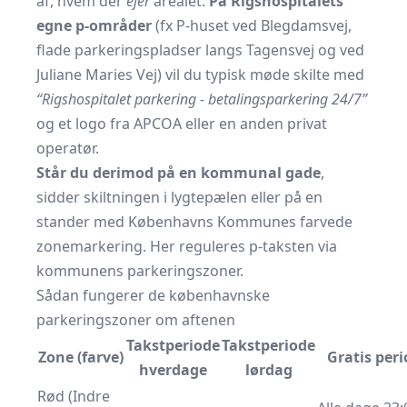
af, hvem der
ejer
arealet.
På Rigshospitalets
egne p-områder
(fx P-huset ved Blegdamsvej,
flade parkeringspladser langs Tagensvej og ved
Juliane Maries Vej) vil du typisk møde skilte med
“Rigshospitalet parkering - betalings­parkering 24/7”
og et logo fra APCOA eller en anden privat
operatør.
Står du derimod på en kommunal gade
,
sidder skiltningen i lygtepælen eller på en
stander med Københavns Kommunes farvede
zonemarkering. Her reguleres p-taksten via
kommunens parkeringszoner.
Sådan fungerer de københavnske
parkeringszoner om aftenen
Takstperiode
Takstperiode
Zone (farve)
Gratis per
hverdage
lørdag
Rød (Indre