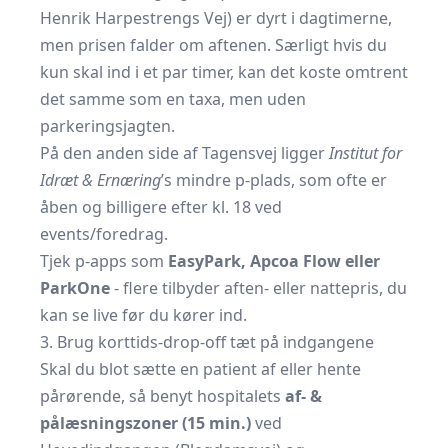
Henrik Harpestrengs Vej) er dyrt i dagtimerne,
men prisen falder om aftenen. Særligt hvis du
kun skal ind i et par timer, kan det koste omtrent
det samme som en taxa, men uden
parkeringsjagten.
På den anden side af Tagensvej ligger
Institut for
Idræt & Ernæring
’s mindre p-plads, som ofte er
åben og billigere efter kl. 18 ved
events/foredrag.
Tjek p-apps som
EasyPark, Apcoa Flow eller
ParkOne
- flere tilbyder aften- eller nattepris, du
kan se live før du kører ind.
3. Brug korttids-drop-off tæt på indgangene
Skal du blot sætte en patient af eller hente
pårørende, så benyt hospitalets
af- &
pålæsningszoner (15 min.)
ved