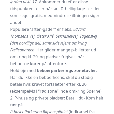
lørdag til kl. 17
. Ankommer du efter disse
tidspunkter - eller på søn- & helligdage - er det
som regel gratis, medmindre skiltningen siger
andet.
Populære “aften-gader” er f.eks.
Edvard
Thomsens Vej, Øster Allé, Serridslevvej, Tagensvej
(den nordlige del) samt sidevejene omkring
Fælledparken
. Her glider mange p-billetter ud
omkring kl. 20, og pladser frigives, når
beboerne kører på aftenture.
Hold øje med
beboerparkerings-zonetavler
.
Har du ikke en beboerlicens, skal du stadig
betale hvis kravet fortsætter efter kl. 20
(eksempelvis i “rød zone” inde omkring Søerne).
2. P-huse og private pladser: Betal lidt - Kom helt
tæt på
P-huset Parkering Rigshospitalet
(indkørsel fra