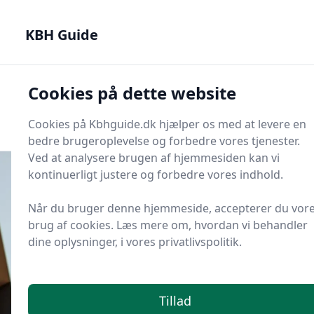
KBH Guide - Din genvej til det bedste i København
KBH Guide
KBH Guide
Cookies på dette website
Men
Start søgning
Start søgning
Cookies på Kbhguide.dk hjælper os med at levere en
bedre brugeroplevelse og forbedre vores tjenester.
Ved at analysere brugen af hjemmesiden kan vi
kontinuerligt justere og forbedre vores indhold.
Når du bruger denne hjemmeside, accepterer du vor
Udgivet i
KBH Guides
brug af cookies. Læs mere om, hvordan vi behandler
Kan jeg parkere gratis ved
dine oplysninger, i vores privatlivspolitik.
Rigshospitalet om aftenen?
Tillad