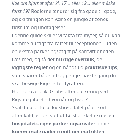
lige om hjørnet efter kl. 17… eller 18… eller måske
først 19?
Reglerne ændrer sig fra gade til gade,
og skiltningen kan være en jungle af zoner,
tidsrum og undtagelser.
I denne guide skiller vi fakta fra myter, så du kan
komme hurtigt fra rattet til receptionen - uden
en ekstra parkeringsafgift på samvittigheden.
Læs med, og få det
hurtige overblik
, de
vigtigste regler
og en håndfuld
praktiske tips
,
som sparer både tid og penge, næste gang du
skal besøge Riget efter fyraften.
Hurtigt overblik: Gratis aftenparkering ved
Rigshospitalet – hvornår og hvor?
Skal du blot forbi Rigshospitalet på et kort
aftenkald, er det vigtigt først at skelne mellem
hospitalets egne parkeringsarealer
og de
kommunale gader rundt om matriklen
.