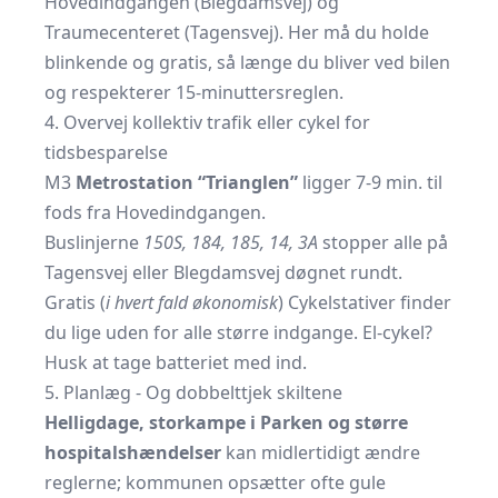
Hovedindgangen (Blegdamsvej) og
Traumecenteret (Tagensvej). Her må du holde
blinkende og gratis, så længe du bliver ved bilen
og respekterer 15-minuttersreglen.
4. Overvej kollektiv trafik eller cykel for
tidsbesparelse
M3
Metrostation “Trianglen”
ligger 7-9 min. til
fods fra Hovedindgangen.
Buslinjerne
150S, 184, 185, 14, 3A
stopper alle på
Tagensvej eller Blegdamsvej døgnet rundt.
Gratis (
i hvert fald økonomisk
) Cykelstativer finder
du lige uden for alle større indgange. El-cykel?
Husk at tage batteriet med ind.
5. Planlæg - Og dobbelttjek skiltene
Helligdage, storkampe i Parken og større
hospitalshændelser
kan midlertidigt ændre
reglerne; kommunen opsætter ofte gule