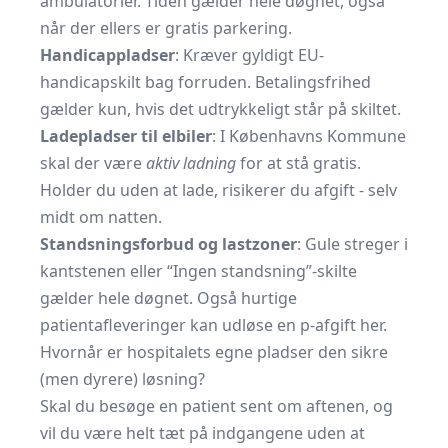
ambulatorier. Tiden gælder hele døgnet, også
når der ellers er gratis parkering.
Handicappladser
: Kræver gyldigt EU-
handicapskilt bag forruden. Betalings­frihed
gælder kun, hvis det udtrykkeligt står på skiltet.
Ladepladser til elbiler
: I Københavns Kommune
skal der være
aktiv ladning
for at stå gratis.
Holder du uden at lade, risikerer du afgift - selv
midt om natten.
Standsningsforbud og lastzoner
: Gule streger i
kantstenen eller “Ingen standsning”-skilte
gælder hele døgnet. Også hurtige
patientafleveringer kan udløse en p-afgift her.
Hvornår er hospitalets egne pladser den sikre
(men dyrere) løsning?
Skal du besøge en patient sent om aftenen, og
vil du være helt tæt på indgangene uden at