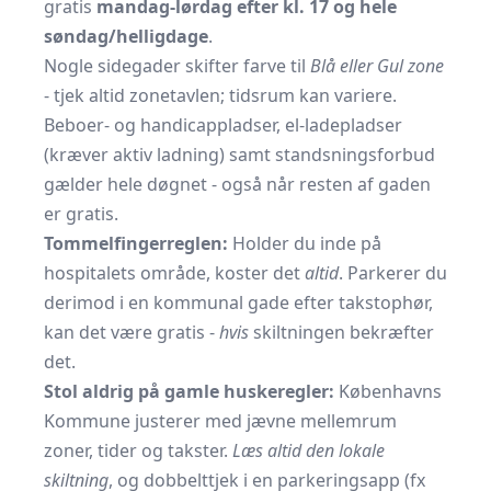
gratis
mandag-lørdag efter kl. 17 og hele
søndag/helligdage
.
Nogle sidegader skifter farve til
Blå eller Gul zone
- tjek altid zonetavlen; tidsrum kan variere.
Beboer- og handicappladser, el-ladepladser
(kræver aktiv ladning) samt standsningsforbud
gælder hele døgnet - også når resten af gaden
er gratis.
Tommel­fingerreglen:
Holder du inde på
hospitalets område, koster det
altid
. Parkerer du
derimod i en kommunal gade efter takstophør,
kan det være gratis -
hvis
skiltningen bekræfter
det.
Stol aldrig på gamle huskeregler:
Københavns
Kommune justerer med jævne mellemrum
zoner, tider og takster.
Læs altid den lokale
skiltning
, og dobbelttjek i en parkeringsapp (fx