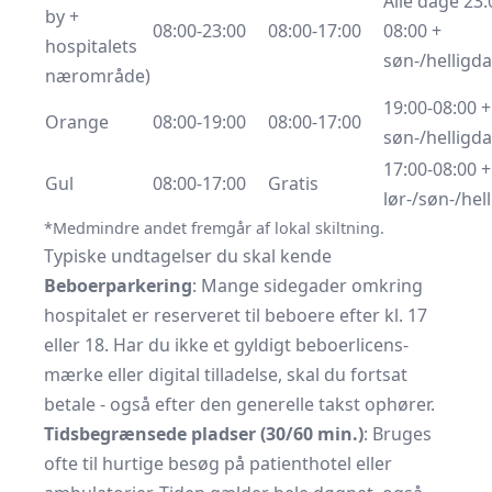
Alle dage 23:
by +
08:00-23:00
08:00-17:00
08:00 +
hospitalets
søn-/helligd
nærområde)
19:00-08:00 +
Orange
08:00-19:00
08:00-17:00
søn-/helligd
17:00-08:00 +
Gul
08:00-17:00
Gratis
lør-/søn-/hel
*Medmindre andet fremgår af lokal skiltning.
Typiske undtagelser du skal kende
Beboerparkering
: Mange sidegader omkring
hospitalet er reserveret til beboere efter kl. 17
eller 18. Har du ikke et gyldigt beboerlicens­
mærke eller digital tilladelse, skal du fortsat
betale - også efter den generelle takst ophører.
Tidsbegrænsede pladser (30/60 min.)
: Bruges
ofte til hurtige besøg på patienthotel eller