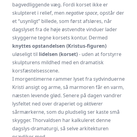
bagvedliggende væg. Fordi korset ikke er
skulpteret i relief, men
negative space
, opstår der
et “usynligt” billede, som først afsløres, når
dagslyset fra de høje østvendte vinduer lader
skyggerne tegne korsets kontur. Dermed
knyttes opstandelsen (Kristus-figuren)
uløseligt til
lidelsen (korset)
- uden at forstyrre
skulpturens mildhed med en dramatisk
korsfæstelsesscene.
I morgentimerne rammer lyset fra sydvinduerne
Kristi ansigt og arme, så marmoren får en varm,
næsten levende glød. Senere på dagen vandrer
lysfeltet ned over draperiet og
aktiverer
sårmærkerne, som du pludselig ser kaste små
skygger. Thorvaldsen har kalkuleret denne
dagslys-dramaturgi, så selve arkitekturen
prædiker med.