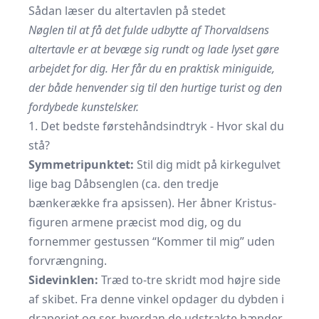
Sådan læser du altertavlen på stedet
Nøglen til at få det fulde udbytte af Thorvaldsens
altertavle er at bevæge sig rundt og lade lyset gøre
arbejdet for dig. Her får du en praktisk miniguide,
der både henvender sig til den hurtige turist og den
fordybede kunstelsker.
1. Det bedste førstehåndsindtryk - Hvor skal du
stå?
Symmetripunktet:
Stil dig midt på kirkegulvet
lige bag Dåbsenglen (ca. den tredje
bænkerække fra apsissen). Her åbner Kristus-
figuren armene præcist mod dig, og du
fornemmer gestussen “Kommer til mig” uden
forvrængning.
Sidevinklen:
Træd to-tre skridt mod højre side
af skibet. Fra denne vinkel opdager du dybden i
draperiet og ser, hvordan de udstrakte hænder