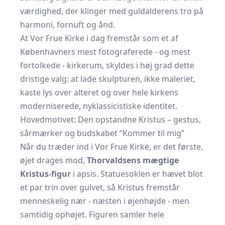
værdighed, der klinger med guldalderens tro på
harmoni, fornuft og ånd.
At Vor Frue Kirke i dag fremstår som et af
Københavners mest fotograferede - og mest
fortolkede - kirkerum, skyldes i høj grad dette
dristige valg: at lade skulpturen, ikke maleriet,
kaste lys over alteret og over hele kirkens
moderniserede, nyklassicistiske identitet.
Hovedmotivet: Den opstandne Kristus – gestus,
sårmærker og budskabet “Kommer til mig”
Når du træder ind i Vor Frue Kirke, er det første,
øjet drages mod,
Thorvaldsens mægtige
Kristus-figur
i apsis. Statuesoklen er hævet blot
et par trin over gulvet, så Kristus fremstår
menneskelig nær - næsten i øjenhøjde - men
samtidig ophøjet. Figuren samler hele