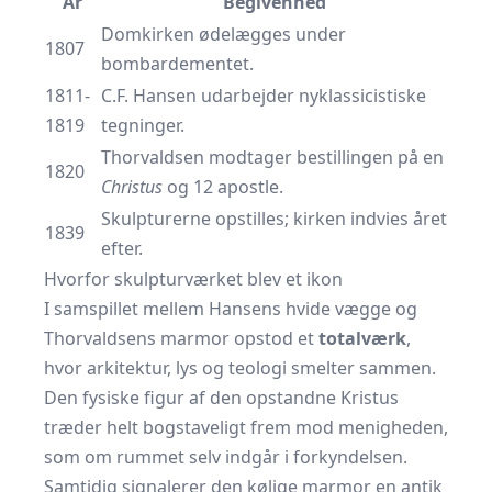
År
Begivenhed
Domkirken ødelægges under
1807
bombardementet.
1811-
C.F. Hansen udarbejder nyklassicistiske
1819
tegninger.
Thorvaldsen modtager bestillingen på en
1820
Christus
og 12 apostle.
Skulpturerne opstilles; kirken indvies året
1839
efter.
Hvorfor skulpturværket blev et ikon
I samspillet mellem Hansens hvide vægge og
Thorvaldsens marmor opstod et
totalværk
,
hvor arkitektur, lys og teologi smelter sammen.
Den fysiske figur af den opstandne Kristus
træder helt bogstaveligt frem mod menigheden,
som om rummet selv indgår i forkyndelsen.
Samtidig signalerer den kølige marmor en antik