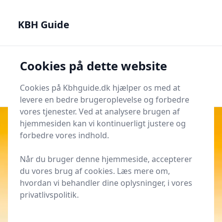
KBH Guide - Din genvej til det bedste i København
KBH Guide
KBH Guide
Cookies på dette website
Men
Start søgning
Start søgning
Cookies på Kbhguide.dk hjælper os med at
levere en bedre brugeroplevelse og forbedre
vores tjenester. Ved at analysere brugen af
hjemmesiden kan vi kontinuerligt justere og
forbedre vores indhold.
Udgivet i
KBH Kultur
Når du bruger denne hjemmeside, accepterer
Ikonografien i Vor Frue Kirkes
du vores brug af cookies. Læs mere om,
altertavle - forklaret
hvordan vi behandler dine oplysninger, i vores
privatlivspolitik.