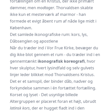
fortællingen om en Kristus, der ikke primært
dømmer, men
modtager
. Thorvaldsen skabte
ikke kun et mesterværk af marmor - han
formede et evigt åbent rum af nåde lige midt i
København.
Det samlede ikonografiske rum: kors, lys,
Dåbsenglen og apostlene
Når du træder ind i Vor Frue Kirke, bevæger du
dig ikke blot gennem et rum - du træder ind i en
gennemtænkt
ikonografisk koreografi
, hvor
hver skulptur, hvert lysindfald og selv gulvets
linjer leder blikket mod Thorvaldsens Kristus.
Det er et samspil, der binder dåb, nadver og
forkyndelse sammen i én fortættet fortælling.
Korset og lyset - Det usynlige billede
Altergruppen er placeret foran et højt, ubrudt
latinsk kors
, der er hugget fladt ind i den