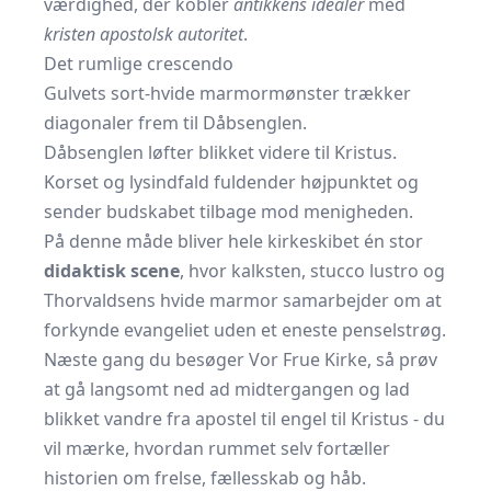
værdighed, der kobler
antikkens idealer
med
kristen apostolsk autoritet
.
Det rumlige crescendo
Gulvets sort-hvide marmormønster trækker
diagonaler frem til Dåbsenglen.
Dåbsenglen løfter blikket videre til Kristus.
Korset og lysindfald fuldender højpunktet og
sender budskabet tilbage mod menigheden.
På denne måde bliver hele kirkeskibet én stor
didaktisk scene
, hvor kalksten, stucco lustro og
Thorvaldsens hvide marmor samarbejder om at
forkynde evangeliet uden et eneste penselstrøg.
Næste gang du besøger Vor Frue Kirke, så prøv
at gå langsomt ned ad midtergangen og lad
blikket vandre fra apostel til engel til Kristus - du
vil mærke, hvordan rummet selv fortæller
historien om frelse, fællesskab og håb.