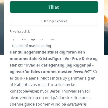
Tillad
Tillad ingen cookies
Af
Kbhguide.dk
3. januar 2026
Privatlivspolitik
Hjulpet af maskinlæring
Har du nogensinde stillet dig foran den
monumentale Kristusfigur i Vor Frue Kirke og
tænkt: “Hvad er det egentlig, jeg kigger på -
og hvorfor føles rummet næsten
levende
?”
Så
er du ikke alene. Midt i Indre By gemmer sig en
af Københavns mest fortællestærke
kunstoplevelser, hvor Bertel Thorvaldsen for
alvor vendte op og ned på dansk kirkekunst.
I denne guide zoomer vi ind på
altertavlens