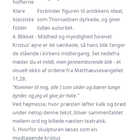
hofterne
Klare
Forbinder figuren til antikkens ideal,
klassiske
som Thorvaldsen dyrkede, og giver
folder
tidløs autoritet.
4. Blikket - Mildhed og myndighed forenet
Kristus’ øjne er let sænkede, så hans blik fanger
de stående i kirkens midtergang. Set nedefra
møder du
et mildt, men gennemborende blik
- et
visuelt ekko af ordene fra Matthæusevangeliet
11,28:
“Kommer til mig, alle I som slider og bærer tunge
byrder, og jeg vil give jer hvile.”
Ved højmesse, hvor præsten løfter kalk og brød
under netop denne tekst, bliver sammenfaldet
mellem ord og billede næsten teatralsk.
5. Hvorfor skulpturen læses som en
modtagende kristus