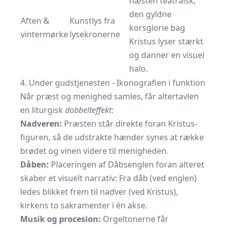
næsten teatralsk;
den gyldne
Aften &
Kunstlys fra
korsglorie bag
vintermørke
lysekronerne
Kristus lyser stærkt
og danner en visuel
halo.
4. Under gudstjenesten - Ikonografien i funktion
Når præst og menighed samles, får altertavlen
en liturgisk
dobbelteffekt
:
Nadveren:
Præsten står direkte foran Kristus-
figuren, så de udstrakte hænder synes at række
brødet og vinen videre til menigheden.
Dåben:
Placeringen af Dåbsenglen foran alteret
skaber et visuelt narrativ: Fra dåb (ved englen)
ledes blikket frem til nadver (ved Kristus),
kirkens to sakramenter i én akse.
Musik og procesion:
Orgeltonerne får