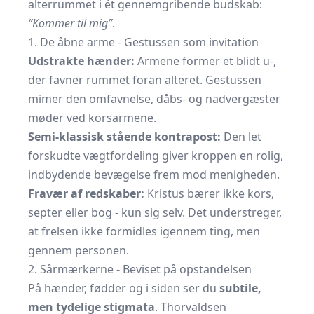
alterrummet i ét gennemgribende budskab:
“Kommer til mig”
.
1. De åbne arme - Gestussen som invitation
Udstrakte hænder:
Armene former et blidt u-,
der favner rummet foran alteret. Gestussen
mimer den omfavnelse, dåbs- og nadvergæster
møder ved korsarmene.
Semi-klassisk stående kontrapost:
Den let
forskudte vægtfordeling giver kroppen en rolig,
indbydende bevægelse frem mod menigheden.
Fravær af redskaber:
Kristus bærer ikke kors,
septer eller bog - kun sig selv. Det understreger,
at frelsen ikke formidles igennem ting, men
gennem personen.
2. Sårmærkerne - Beviset på opstandelsen
På hænder, fødder og i siden ser du
subtile,
men tydelige stigmata
. Thorvaldsen