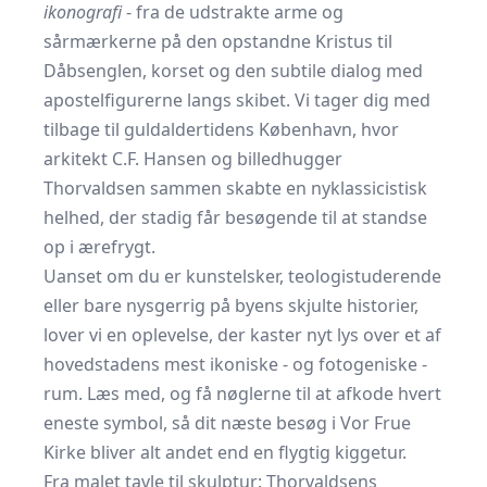
ikonografi
- fra de udstrakte arme og
sårmærkerne på den opstandne Kristus til
Dåbsenglen, korset og den subtile dialog med
apostelfigurerne langs skibet. Vi tager dig med
tilbage til guldaldertidens København, hvor
arkitekt C.F. Hansen og billedhugger
Thorvaldsen sammen skabte en nyklassicistisk
helhed, der stadig får besøgende til at standse
op i ærefrygt.
Uanset om du er kunstelsker, teologistuderende
eller bare nysgerrig på byens skjulte historier,
lover vi en oplevelse, der kaster nyt lys over et af
hovedstadens mest ikoniske - og fotogeniske -
rum. Læs med, og få nøglerne til at afkode hvert
eneste symbol, så dit næste besøg i Vor Frue
Kirke bliver alt andet end en flygtig kiggetur.
Fra malet tavle til skulptur: Thorvaldsens