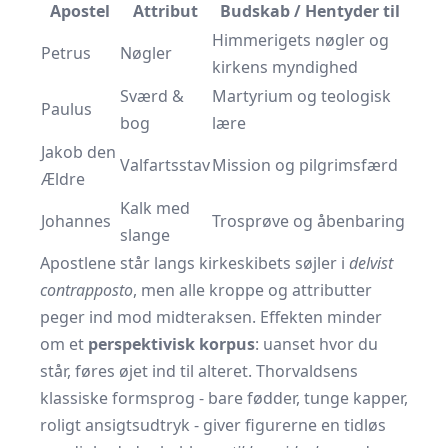
Apostel
Attribut
Budskab / Hentyder til
Himmerigets nøgler og
Petrus
Nøgler
kirkens myndighed
Sværd &
Martyrium og teologisk
Paulus
bog
lære
Jakob den
Valfartsstav
Mission og pilgrimsfærd
Ældre
Kalk med
Johannes
Trosprøve og åbenbaring
slange
Apostlene står langs kirkeskibets søjler i
delvist
contrapposto
, men alle kroppe og attributter
peger ind mod midteraksen. Effekten minder
om et
perspektivisk korpus
: uanset hvor du
står, føres øjet ind til alteret. Thorvaldsens
klassiske formsprog - bare fødder, tunge kapper,
roligt ansigtsudtryk - giver figurerne en tidløs