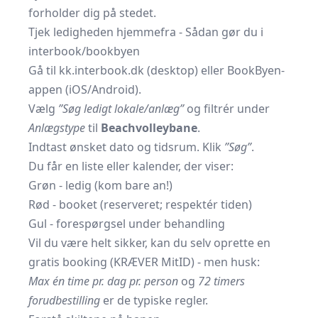
forholder dig på stedet.
Tjek ledigheden hjemmefra - Sådan gør du i
interbook/bookbyen
Gå til
kk.interbook.dk
(desktop) eller
BookByen-
appen
(iOS/Android).
Vælg
”Søg ledigt lokale/anlæg”
og filtrér under
Anlægstype
til
Beachvolleybane
.
Indtast ønsket dato og tidsrum. Klik
”Søg”
.
Du får en liste eller kalender, der viser:
Grøn - ledig (kom bare an!)
Rød - booket (reserveret; respektér tiden)
Gul - forespørgsel under behandling
Vil du være helt sikker, kan du selv oprette en
gratis booking (KRÆVER MitID) - men husk:
Max én time pr. dag pr. person
og
72 timers
forudbestilling
er de typiske regler.