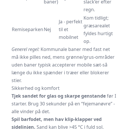
baner)
slack’er efter
regn.
Kom tidligt;
Ja - perfekt
græsarealet
Remiseparken
Nej
til et
fyldes hurtigt
mobilnet
op.
Generel regel:
Kommunale baner med fast net
må ikke pilles ned, mens grønne/grus-områder
uden baner typisk accepterer mobile sæt-så
længe du ikke spænder i træer eller blokerer
stier.
Sikkerhed og komfort
Tjek sandet for glas og skarpe genstande
før I
starter. Brug 30 sekunder på en “fejemanøvre” -
alle vinder på det.
Spil barfodet, men hav klip-klapper ved
sidelinjen.
Sand kan blive >45 °C i fuld sol.