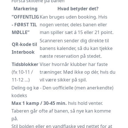
Forstå skiltene på banen
Markering
Hvad betyder det?
”OFFENTLIG
Kan bruges uden booking. Hvis
- FØRST TIL
nogen venter, deles banen eller
MØLLE”
man spiller sæt á 15 eller 21 point.
Scanneren sender dig direkte til
QR-kode til
banens kalender, så du kan tjekke
Interbook
næste reservation på stedet.
Tidsblokker
Viser hvornår klubber har faste
(fx 10-11 /
træninger. Mød ikke op dér, hvis du
11-12 …)
vil være sikker på spil.
Deling og kø - Den uofficielle (men anerkendte)
kodeks
Max 1 kamp / 30-45 min.
hvis hold venter.
Taberen går ofte af banen, så nye kan komme
på.
Stil bolden eller en vandflaske ved nettet for at