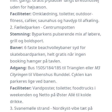
min. gang). Gratis p-pladser langs Øresundsvej
uden for højsæson.
Faciliteter:
Omklædning, toiletter, outdoor-
fitness, caféer, saunahus og havdyp til afkøling.
2. Fælledparken - Centrumspotten
Stemning:
Byparkens pulserende mix af løbere,
grill og boldsport.
Baner:
6 faste beachvolleybaner syd for
skateboardparken, helt gratis når ingen
booking hænger på tavlen.
Adgang:
Bus 150S/184/185 til Trianglen eller
M3
Cityringen
til Vibenshus Runddel. Cyklen kan
parkeres lige ved banen.
Faciliteter:
Vandposter, toiletter, foodtrucks i
weekenden og Netto på Øster Allé til kolde
drikke.
3. Svanemølle strand - Nordkyst-vibe tæt på