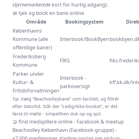
stjernemarkerede
kort for hurtig adgang).
📅 tjek og book en bane online
Område
Bookingsystem
Direk
Københavns
Kommune (alle
Interbook/BookByen
bookbyen.d
offentlige baner)
Frederiksberg
FIKS
fiks.frederi
Kommune
Parker under
Interbook -
Kultur- &
kff.kk.dk/in
parkoversigt
Fritidsforvaltningen
Tip:
Vælg “Beachvolleybane” som facilitet, og filtrér
efter dato/tid. Står der “Ledig/ikke-booket”, er det
først-til-mølle - simpelthen duk op og spil.
🤝 find medspillere online - Facebook & meetup
Beachvolley København (Facebook-gruppe)
-
+7.000 medlemmer, daglige opslag om pickup-