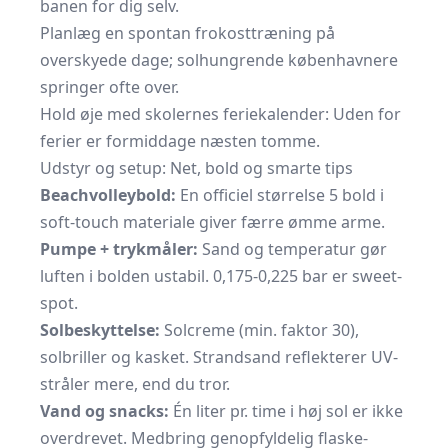
banen for dig selv.
Planlæg en spontan frokosttræning på
overskyede dage; solhungrende københavnere
springer ofte over.
Hold øje med skolernes feriekalender: Uden for
ferier er formiddage næsten tomme.
Udstyr og setup: Net, bold og smarte tips
Beachvolleybold:
En officiel størrelse 5 bold i
soft-touch materiale giver færre ømme arme.
Pumpe + trykmåler:
Sand og temperatur gør
luften i bolden ustabil. 0,175-0,225 bar er sweet-
spot.
Solbeskyttelse:
Solcreme (min. faktor 30),
solbriller og kasket. Strandsand reflekterer UV-
stråler mere, end du tror.
Vand og snacks:
Én liter pr. time i høj sol er ikke
overdrevet. Medbring genopfyldelig flaske-