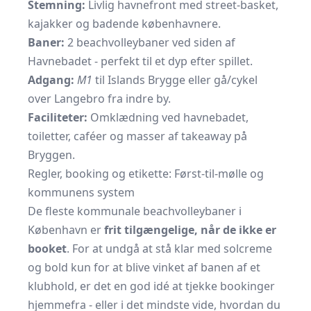
Stemning:
Livlig havnefront med street-basket,
kajakker og badende københavnere.
Baner:
2 beachvolleybaner ved siden af
Havnebadet - perfekt til et dyp efter spillet.
Adgang:
M1
til Islands Brygge eller gå/cykel
over Langebro fra indre by.
Faciliteter:
Omklædning ved havnebadet,
toiletter, caféer og masser af takeaway på
Bryggen.
Regler, booking og etikette: Først-til-mølle og
kommunens system
De fleste kommunale beachvolleybaner i
København er
frit tilgængelige, når de ikke er
booket
. For at undgå at stå klar med solcreme
og bold kun for at blive vinket af banen af et
klubhold, er det en god idé at tjekke bookinger
hjemmefra - eller i det mindste vide, hvordan du