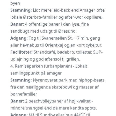
byen
Stemning:
Lidt mere laid-back end Amager, ofte
lokale Østerbro-familier og after-work-spillere.
Baner:
4 offentlige baner i den lyse, fine
sandbugt med udsigt til Øresund.
Adgang:
Tog til Svanemøllen St. + 7 min. gang
eller havnebus til Orientkaj og en kort cykeltur.
Faciliteter:
Strandcafé, badebro, toiletter, SUP-
udlejning og god aftensol til grillen.
4. Remiseparken (urbanplanen) - Lokalt
samlingspunkt på amager
Stemning:
Nyrenoveret park med hiphop-beats
fra den nærliggende skatebowl og masser af
børnefamilier.
Baner:
2 beachvolleybaner af høj kvalitet -
mindre trængsel end de mere kendte spots.
Adgang:
M1
til Sundby eller bus 4A/5C til