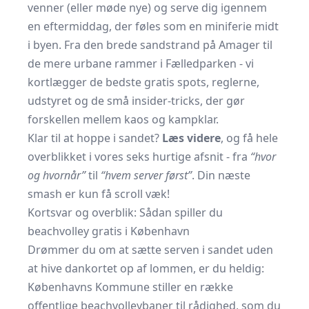
venner (eller møde nye) og serve dig igennem
en eftermiddag, der føles som en miniferie midt
i byen. Fra den brede sandstrand på Amager til
de mere urbane rammer i Fælledparken - vi
kortlægger de bedste gratis spots, reglerne,
udstyret og de små insider-tricks, der gør
forskellen mellem kaos og kampklar.
Klar til at hoppe i sandet?
Læs videre
, og få hele
overblikket i vores seks hurtige afsnit - fra
“hvor
og hvornår”
til
“hvem server først”
. Din næste
smash er kun få scroll væk!
Kortsvar og overblik: Sådan spiller du
beachvolley gratis i København
Drømmer du om at sætte serven i sandet uden
at hive dankortet op af lommen, er du heldig:
Københavns Kommune stiller en række
offentlige beachvolleybaner til rådighed, som du