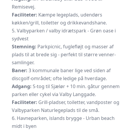
Remisevej.
Faciliteter:
Kæmpe legeplads, udendørs
køkken/grill, toiletter og drikkevandshane.
5. Valbyparken / valby idrætspark - Grøn oase i
sydvest
Stemning:
Parkpicnic, fuglefløjt og masser af
plads til at brede sig - perfekt til større venner-
samlinger.
Baner:
3 kommunale baner lige ved siden af
discgolf-området; ofte ledige på hverdage.
Adgang:
S-tog til Sjælør + 10 min. gåtur gennem
parken eller cykel via Valby Langgade.
Faciliteter:
Grill-pladser, toiletter, vandposter og
Valbyparken Naturlegeplads til de små.
6. Havneparken, islands brygge - Urban beach
midt i byen