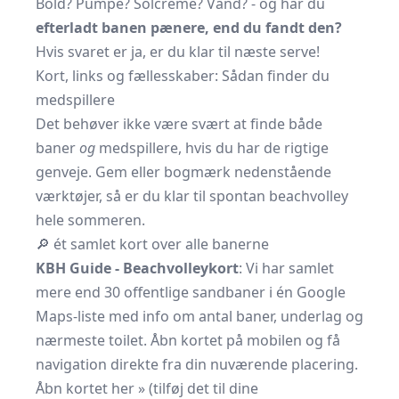
Bold? Pumpe? Solcreme? Vand? - og har du
efterladt banen pænere, end du fandt den?
Hvis svaret er ja, er du klar til næste serve!
Kort, links og fællesskaber: Sådan finder du
medspillere
Det behøver ikke være svært at finde både
baner
og
medspillere, hvis du har de rigtige
genveje. Gem eller bogmærk nedenstående
værktøjer, så er du klar til spontan beachvolley
hele sommeren.
🔎 ét samlet kort over alle banerne
KBH Guide - Beachvolleykort
: Vi har samlet
mere end 30 offentlige sandbaner i én Google
Maps-liste med info om antal baner, underlag og
nærmeste toilet. Åbn kortet på mobilen og få
navigation direkte fra din nuværende placering.
Åbn kortet her »
(tilføj det til dine