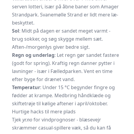
serven lotteri, især på åbne baner som Amager
Strandpark. Svanemølle Strand er lidt mere læ-
beskyttet.
Sol
: Midt på dagen er sandet meget varmt -
brug sokker, og søg skygge mellem sæt.
Aften-/morgenlys giver bedre sigt.
Regn og underlag
: Let regn gør sandet fastere
(godt for spring). Kraftig regn danner pytter i
lavninger - især i Fælledparken. Vent en time
efter byge for drænet vand.
Temperatur
: Under 15 °C begynder fingre og
fødder at krampe. Medbring håndklæde og
skiftetrøje til kølige aftener i april/oktober.
Hurtige hacks til mere plads
Tjek
yr.no
for vindprognoser - blæsevejr
skræmmer casual-spillere væk, så du kan få