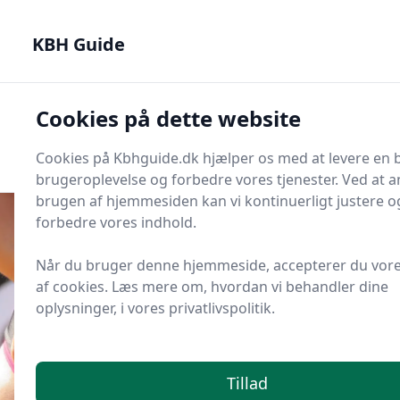
KBH Guide - Din genvej til det bedste i København
KBH Guide
KBH Guide
Cookies på dette website
Men
Start søgning
Start søgning
Cookies på Kbhguide.dk hjælper os med at levere en 
brugeroplevelse og forbedre vores tjenester. Ved at a
brugen af hjemmesiden kan vi kontinuerligt justere o
forbedre vores indhold.
Når du bruger denne hjemmeside, accepterer du vor
Udgivet i
KBH Sport og Motion
af cookies. Læs mere om, hvordan vi behandler dine
Hvor kan jeg spille beachvolley
oplysninger, i vores privatlivspolitik.
gratis i København?
Tillad