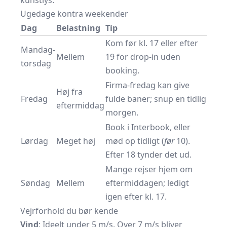
kunstlys.
Ugedage kontra weekender
Dag
Belastning
Tip
Kom før kl. 17 eller efter
Mandag-
Mellem
19 for drop-in uden
torsdag
booking.
Firma-fredag kan give
Høj fra
Fredag
fulde baner; snup en tidlig
eftermiddag
morgen.
Book i Interbook, eller
Lørdag
Meget høj
mød op tidligt (
før
10).
Efter 18 tynder det ud.
Mange rejser hjem om
Søndag
Mellem
eftermiddagen; ledigt
igen efter kl. 17.
Vejrforhold du bør kende
Vind
: Ideelt under 5 m/s. Over 7 m/s bliver