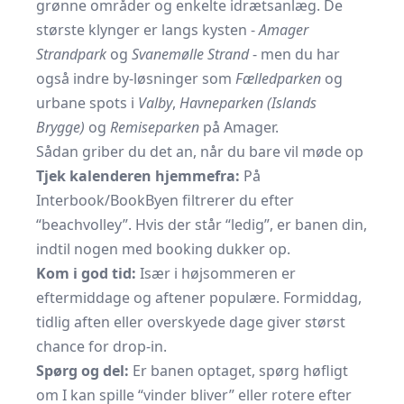
grønne områder og enkelte idrætsanlæg. De
største klynger er langs kysten -
Amager
Strandpark
og
Svanemølle Strand
- men du har
også indre by-løsninger som
Fælledparken
og
urbane spots i
Valby
,
Havneparken (Islands
Brygge)
og
Remiseparken
på Amager.
Sådan griber du det an, når du bare vil møde op
Tjek kalenderen hjemmefra:
På
Interbook/BookByen filtrerer du efter
“beachvolley”. Hvis der står “ledig”, er banen din,
indtil nogen med booking dukker op.
Kom i god tid:
Især i højsommeren er
eftermiddage og aftener populære. Formiddag,
tidlig aften eller overskyede dage giver størst
chance for drop-in.
Spørg og del:
Er banen optaget, spørg høfligt
om I kan spille “vinder bliver” eller rotere efter