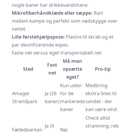
nogle baner har drikkevandshane.
Mikrofiberhåndklæde eller tæppe:
Rart
mellem kampe og perfekt som nødskygge over
nettet.
Lille førstehjælpspose:
Plastre til skrab og et
par desinficerende wipes.
Faste net versus eget transportabelt net
Må man
Fast
Sted
opsætte
Pro-tip
net
eget?
Kun uden
Medbring
Amager
Ja (26
for de
ekstra lines til
Strandpark
baner)
markerede
sandet - der
baner
kan være vind.
Check altid
Ja (4
stramning; reb
Fælledparken
Nej