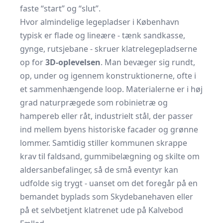
faste “start” og “slut”.
Hvor almindelige legepladser i København
typisk er flade og lineære - tænk sandkasse,
gynge, rutsjebane - skruer klatrelegepladserne
op for
3D-oplevelsen
. Man bevæger sig rundt,
op, under og igennem konstruktionerne, ofte i
et sammenhængende loop. Materialerne er i høj
grad naturprægede som robinietræ og
hampereb eller råt, industrielt stål, der passer
ind mellem byens historiske facader og grønne
lommer. Samtidig stiller kommunen skrappe
krav til faldsand, gummibelægning og skilte om
aldersanbefalinger, så de små eventyr kan
udfolde sig trygt - uanset om det foregår på en
bemandet byplads som Skydebanehaven eller
på et selvbetjent klatrenet ude på Kalvebod