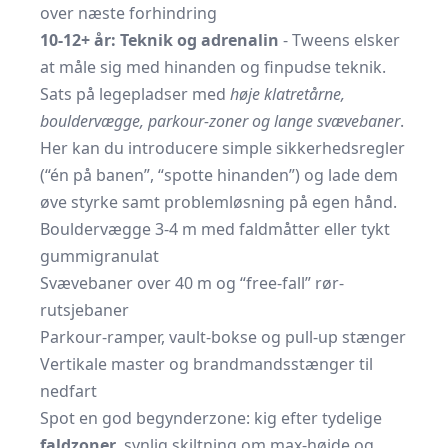
over næste forhindring
10-12+ år: Teknik og adrenalin
- Tweens elsker
at måle sig med hinanden og finpudse teknik.
Sats på legepladser med
høje klatretårne,
bouldervægge, parkour-zoner og lange svævebaner
.
Her kan du introducere simple sikkerhedsregler
(“én på banen”, “spotte hinanden”) og lade dem
øve styrke samt problemløsning på egen hånd.
Bouldervægge 3-4 m med faldmåtter eller tykt
gummigranulat
Svævebaner over 40 m og “free-fall” rør-
rutsjebaner
Parkour-ramper, vault-bokse og pull-up stænger
Vertikale master og brandmandsstænger til
nedfart
Spot en god begynderzone: kig efter tydelige
faldzoner
, synlig skiltning om max-højde og