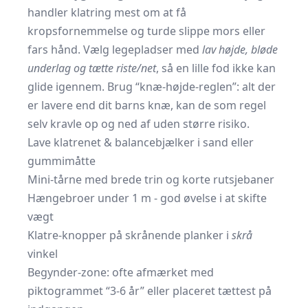
handler klatring mest om at få
kropsfornemmelse og turde slippe mors eller
fars hånd. Vælg legepladser med
lav højde, bløde
underlag og tætte riste/net
, så en lille fod ikke kan
glide igennem. Brug “knæ-højde-reglen”: alt der
er lavere end dit barns knæ, kan de som regel
selv kravle op og ned af uden større risiko.
Lave klatrenet & balancebjælker i sand eller
gummimåtte
Mini-tårne med brede trin og korte rutsjebaner
Hængebroer under 1 m - god øvelse i at skifte
vægt
Klatre-knopper på skrånende planker i
skrå
vinkel
Begynder-zone: ofte afmærket med
piktogrammet “3-6 år” eller placeret tættest på