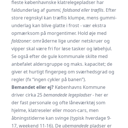
fleste københavnske klatrelegepladser har
faldunderlag af
gummi, faldsand eller træflis
. Efter
store regnskyl kan træflis klumpe, mens gummi­
underlag kan blive glatte i frost - vær ekstra
opmærksom på morgentimer. Hold øje med
faldzoner
: områderne lige under netskruer og
vipper skal være fri for løse tasker og løbehjul.
Se også efter de gule kommunale skilte med
anbefalet aldersgruppe og maks. kapacitet; de
giver et hurtigt fingerpeg om sværhedsgrad og
regler (fx “ingen cykler på banen”).
Bemandet eller ej?
Københavns Kommune
driver cirka 25
bemandede legepladser
- her er
der fast personale og ofte låneværktøj som
hjelme, klatreseler eller moon-cars, men
åbningstiderne kan svinge (typisk hverdage 9-
17, weekend 11-16). De
ubemandede
pladser er