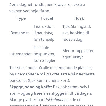
åbne døgnet rundt, men kræver en ekstra
voksen ved høje tårne.
Type
Fordel
Husk
Instruktion,
Tjek åbningstid,
Bemandet
låneudstyr,
evt. booking til
førstehjælp
fødselsdag
Fleksible
Medbring plaster,
Ubemandet
tidspunkter,
eget udstyr
færre regler
Toiletter findes på alle de bemandede pladser;
på ubemandede må du ofte satse på nærmeste
parktoilet (tjek
kommunens kort
).
Skygge, vand og kaffe:
Pak solcreme - selv i
april - og søg træernes skygge midt på dagen.
Mange pladser har
drikkefontæner
; de er