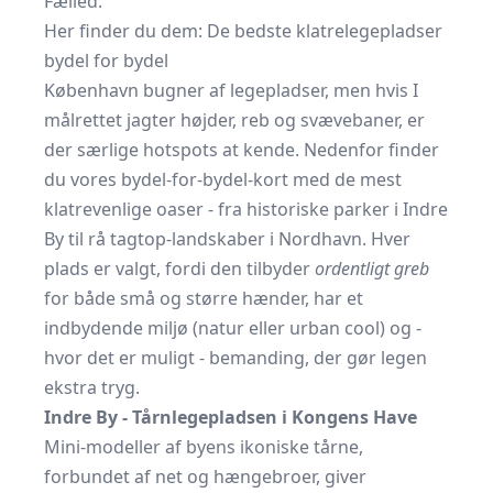
Fælled.
Her finder du dem: De bedste klatrelegepladser
bydel for bydel
København bugner af legepladser, men hvis I
målrettet jagter højder, reb og svævebaner, er
der særlige hotspots at kende. Nedenfor finder
du vores bydel-for-bydel-kort med de mest
klatrevenlige oaser - fra historiske parker i Indre
By til rå tagtop-landskaber i Nordhavn. Hver
plads er valgt, fordi den tilbyder
ordentligt greb
for både små og større hænder, har et
indbydende miljø (natur eller urban cool) og -
hvor det er muligt - bemanding, der gør legen
ekstra tryg.
Indre By - Tårnlegepladsen i Kongens Have
Mini-modeller af byens ikoniske tårne,
forbundet af net og hængebroer, giver