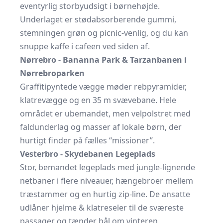
eventyrlig storbyudsigt i børnehøjde.
Underlaget er stødabsorberende gummi,
stemningen grøn og picnic-venlig, og du kan
snuppe kaffe i cafeen ved siden af.
Nørrebro - Bananna Park & Tarzanbanen i
Nørrebroparken
Graffitipyntede vægge møder rebpyramider,
klatrevægge og en 35 m svævebane. Hele
området er ubemandet, men velpolstret med
faldunderlag og masser af lokale børn, der
hurtigt finder på fælles “missioner”.
Vesterbro - Skydebanen Legeplads
Stor, bemandet legeplads med jungle-lignende
netbaner i flere niveauer, hængebroer mellem
træstammer og en hurtig zip-line. De ansatte
udlåner hjelme & klatreseler til de sværeste
passager og tænder bål om vinteren.