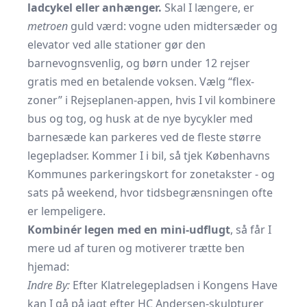
ladcykel eller anhænger.
Skal I længere, er
metroen
guld værd: vogne uden midter­sæder og
elevator ved alle stationer gør den
barnevognsvenlig, og børn under 12 rejser
gratis med en betalende voksen. Vælg “flex-
zoner” i Rejseplanen‐appen, hvis I vil kombinere
bus og tog, og husk at de nye
bycykler med
barnesæde
kan parkeres ved de fleste større
legepladser. Kommer I i bil, så tjek
Københavns
Kommunes parkeringskort
for zonetakster - og
sats på weekend, hvor tidsbegrænsningen ofte
er lempeligere.
Kombinér legen med en mini-udflugt
, så får I
mere ud af turen og motiverer trætte ben
hjemad:
Indre By:
Efter Klatrelegepladsen i Kongens Have
kan I gå på jagt efter HC Andersen‐skulpturer