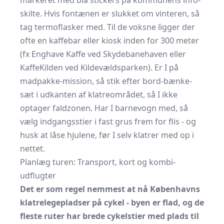
markeret med blå stickers på kommunens info-
skilte. Hvis fontænen er slukket om vinteren, så
tag termoflasker med. Til de voksne ligger der
ofte en kaffebar eller kiosk inden for 300 meter
(fx Enghave Kaffe ved Skydebanehaven eller
KaffeKilden ved Kildevældsparken). Er I på
madpakke-mission, så stik efter bord-bænke-
sæt i udkanten af klatreområdet, så I ikke
optager faldzonen. Har I barnevogn med, så
vælg indgangsstier i fast grus frem for flis - og
husk at låse hjulene, før I selv klatrer med op i
nettet.
Planlæg turen: Transport, kort og kombi-
udflugter
Det er som regel nemmest at nå Københavns
klatrelegepladser på cykel - byen er flad, og de
fleste ruter har brede cykelstier med plads til