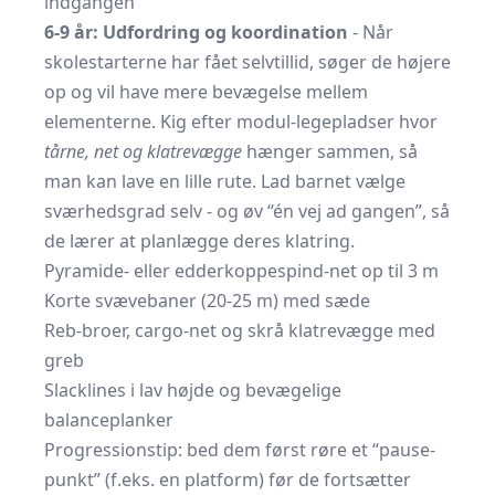
indgangen
6-9 år: Udfordring og koordination
- Når
skolestarterne har fået selvtillid, søger de højere
op og vil have mere bevægelse mellem
elementerne. Kig efter modul-legepladser hvor
tårne, net og klatrevægge
hænger sammen, så
man kan lave en lille rute. Lad barnet vælge
sværhedsgrad selv - og øv “én vej ad gangen”, så
de lærer at planlægge deres klatring.
Pyramide- eller edderkoppespind-net op til 3 m
Korte svævebaner (20-25 m) med sæde
Reb-broer, cargo-net og skrå klatrevægge med
greb
Slacklines i lav højde og bevægelige
balanceplanker
Progressionstip: bed dem først røre et “pause-
punkt” (f.eks. en platform) før de fortsætter