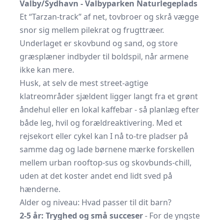
Valby/Sydhavn - Valbyparken Naturlegeplads
Et “Tarzan-track” af net, tovbroer og skrå vægge
snor sig mellem pilekrat og frugttræer.
Underlaget er skovbund og sand, og store
græsplæner indbyder til boldspil, når armene
ikke kan mere.
Husk, at selv de mest street-agtige
klatreområder sjældent ligger langt fra et grønt
åndehul eller en lokal kaffebar - så planlæg efter
både leg, hvil og forældreaktivering. Med et
rejsekort eller cykel kan I nå to-tre pladser på
samme dag og lade børnene mærke forskellen
mellem urban rooftop-sus og skovbunds-chill,
uden at det koster andet end lidt sved på
hænderne.
Alder og niveau: Hvad passer til dit barn?
2-5 år: Tryghed og små succeser
- For de yngste