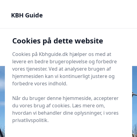
KBH Guide - Din genvej til det bedste i København
KBH Guide
KBH Guide
Cookies på dette website
Men
Start søgning
Start søgning
Cookies på Kbhguide.dk hjælper os med at
levere en bedre brugeroplevelse og forbedre
vores tjenester. Ved at analysere brugen af
hjemmesiden kan vi kontinuerligt justere og
forbedre vores indhold.
Udgivet i
KBH Oplevelser
Når du bruger denne hjemmeside, accepterer
Hvor kan børn prøve
du vores brug af cookies. Læs mere om,
klatrelegepladser i København?
hvordan vi behandler dine oplysninger, i vores
privatlivspolitik.