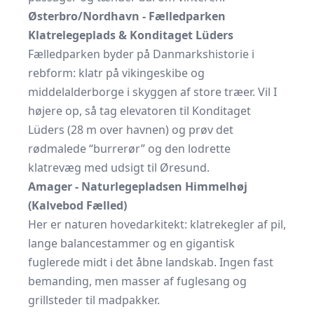
Østerbro/Nordhavn - Fælledparken
Klatrelegeplads & Konditaget Lüders
Fælledparken byder på Danmarkshistorie i
rebform: klatr på vikinge­skibe og
middelalderborge i skyggen af store træer. Vil I
højere op, så tag elevatoren til Konditaget
Lüders (28 m over havnen) og prøv det
rødmalede “burrerør” og den lodrette
klatrevæg med udsigt til Øresund.
Amager - Naturlegepladsen Himmelhøj
(Kalvebod Fælled)
Her er naturen hovedarkitekt: klatrekegler af pil,
lange balancestammer og en gigantisk
fuglerede midt i det åbne landskab. Ingen fast
bemanding, men masser af fuglesang og
grillsteder til madpakker.