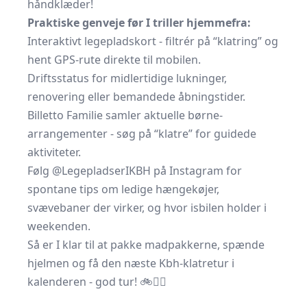
håndklæder!
Praktiske genveje før I triller hjemmefra:
Interaktivt legepladskort
- filtrér på “klatring” og
hent GPS-rute direkte til mobilen.
Driftsstatus
for midlertidige lukninger,
renovering eller bemandede åbningstider.
Billetto Familie
samler aktuelle børne­
arrangementer - søg på “klatre” for guidede
aktiviteter.
Følg
@LegepladserIKBH
på Instagram for
spontane tips om ledige hængekøjer,
svævebaner der virker, og hvor isbilen holder i
weekenden.
Så er I klar til at pakke madpakkerne, spænde
hjelmen og få den næste Kbh-klatretur i
kalenderen - god tur! 🚲🧗‍♀️