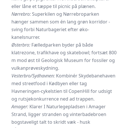
eller låne et tæppe til picnic på plænen.
Nørrebro:
Superkilen og Nørrebroparken
hænger sammen som én lang grøn korridor -
sving forbi
Naturbageriet
efter øko‐
kanelsnurrer.
Østerbro:
Fælledparken byder på både
klatrezone, trafikhave og skatebowl; fortsæt 800
m mod øst til
Geologisk Museum
for fossiler og
vulkan­prøveskydning.
Vesterbro/Sydhavnen:
Kombinér Skydebanehaven
med streetfood i Kødbyen eller tag
Havneringen-cykelstien til
CopenHill
for udsigt
og rutsjekonkurrence ned ad trappen.
Amager:
Klarer I Naturlegepladsen i Amager
Strand, ligger stranden og vinterbadebroen
bogstaveligt talt to skridt væk - husk