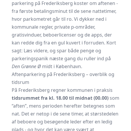
parkering på Frederiksberg koster om aftenen -
fra første betalingsminut til de sene nattetimer,
hvor parkometret går til ro. Vi dykker ned i
kommunale regler, private p-områder,
gratisvinduer, beboerlicenser og de apps, der
kan redde dig fra en gul kuvert i forruden. Kort
sagt: Læs videre, og spar både penge og
parkerings­panik næste gang du ruller ind på
Den Grønne Ø
midt i København.
Aftenparkering på Frederiksberg – overblik og
tidsrum
På Frederiksberg regner kommunen i praksis
tidsrummet fra kl. 18.00 til midnat (00.00)
som
“aften”, mens perioden herefter betegnes som
nat. Det er netop i de sene timer, at størstedelen
af beboere og besøgende leder efter en ledig
plads - og hvor det kan være svært at