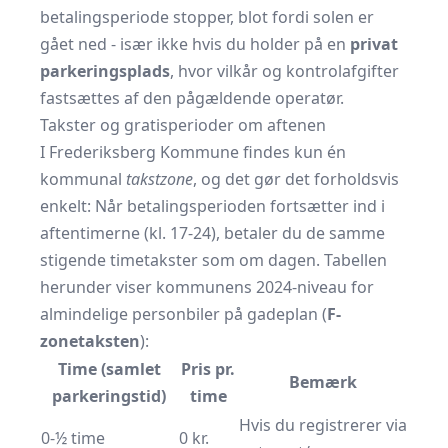
betalingsperiode stopper, blot fordi solen er
gået ned - især ikke hvis du holder på en
privat
parkeringsplads
, hvor vilkår og kontrolafgifter
fastsættes af den pågældende operatør.
Takster og gratisperioder om aftenen
I Frederiksberg Kommune findes kun én
kommunal
takstzone
, og det gør det forholdsvis
enkelt: Når betalingsperioden fortsætter ind i
aftentimerne (kl. 17-24), betaler du de samme
stigende timetakster som om dagen. Tabellen
herunder viser kommunens 2024-niveau for
almindelige personbiler på gadeplan (
F-
zonetaksten
):
Time (samlet
Pris pr.
Bemærk
parkeringstid)
time
Hvis du registrerer via
0-½ time
0 kr.