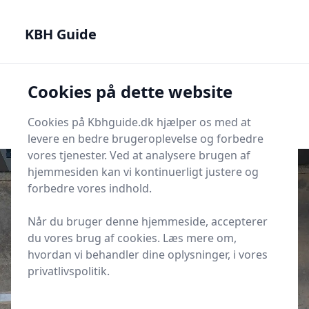
KBH Guide - Din genvej til det bedste i København
KBH Guide
KBH Guide
Cookies på dette website
Men
Start søgning
Start søgning
Cookies på Kbhguide.dk hjælper os med at
levere en bedre brugeroplevelse og forbedre
vores tjenester. Ved at analysere brugen af
hjemmesiden kan vi kontinuerligt justere og
forbedre vores indhold.
Udgivet i
KBH Guides
Når du bruger denne hjemmeside, accepterer
Hvad koster parkering på
du vores brug af cookies. Læs mere om,
Frederiksberg om aftenen?
hvordan vi behandler dine oplysninger, i vores
privatlivspolitik.