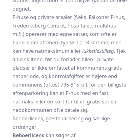
standsningsforbud er naturligvis gældende hele
døgnet.
P-huse og private arealer (f.eks. Falkoner P-hus,
Frederiksberg Centret, hospitalets multihus
m.fl.) opererer med egne satser, som ofte er
fladere om aftenen (typisk 12-18 kr./time) men
kan have natmaksimum eller
lukketidstillæg
. Tjek
altid skiltene, før du forlader bilen - private
pladser er ikke omfattet af kommunens gratis
natperiode, og kontrolafgifter er højere end
kommunens (oftest 795-915 kr.).For den billigste
aftenparkering kan et P-hus med en fast
natmaks. eller en kort tur til en gratis sone i
nabokommunen ofte betale sig.
Beboerlicens, gæsteparkering og særlige
ordninger
Beboerlicens
kan søges af