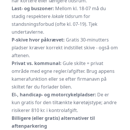
har kortere eller længere tidsrum.
Last- og buszoner:
Mellom kl. 18-07 må du
stadig respektere
lokale
tidsrum for
standsningsforbud (ofte kl. 07-19). Tjek
undertavlerne.
P-skive hvor påkrævet:
Gratis 30-minutters
pladser kræver korrekt indstillet skive - også om
aftenen.
Privat vs. kommunal:
Gule skilte = privat
område med egne regler/afgifter. Brug appens
kamerafunktion eller se efter firmanavn på
skiltet før du forlader bilen.
El-, handicap- og motorcykelpladser:
De er
kun gratis for den tiltænkte køretøjstype; andre
risikerer 810 kr. i kontrolafgift.
Billigere (eller gratis) alternativer til
aftenparkering