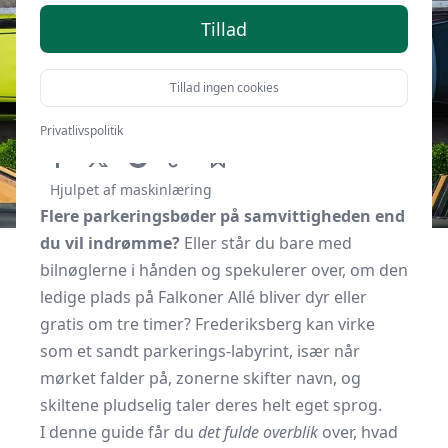
Tillad
Tillad ingen cookies
Af
Kbhguide.dk
12. oktober 2025
Privatlivspolitik
Hjulpet af maskinlæring
Flere parkeringsbøder på samvittigheden end
du vil indrømme?
Eller står du bare med
bilnøglerne i hånden og spekulerer over, om den
ledige plads på Falkoner Allé bliver dyr eller
gratis om tre timer? Frederiksberg kan virke
som et sandt parkerings-labyrint, især når
mørket falder på, zonerne skifter navn, og
skiltene pludselig taler deres helt eget sprog.
I denne guide får du
det fulde overblik
over, hvad