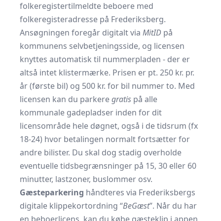
folkeregistertilmeldte beboere med
folkeregisteradresse på Frederiksberg.
Ansøgningen foregår digitalt via
MitID
på
kommunens selvbetjeningsside, og licensen
knyttes automatisk til nummerpladen - der er
altså intet klistermærke. Prisen er pt. 250 kr. pr.
år (første bil) og 500 kr. for bil nummer to. Med
licensen kan du parkere
gratis
på alle
kommunale gadepladser inden for dit
licensområde hele døgnet, også i de tidsrum (fx
18-24) hvor betalingen normalt fortsætter for
andre bilister. Du skal dog stadig overholde
eventuelle tidsbegrænsninger på 15, 30 eller 60
minutter, lastzoner, buslommer osv.
Gæsteparkering
håndteres via Frederiksbergs
digitale klippekortordning “
BeGæst
”. Når du har
en beboerlicens, kan du købe gæsteklip i appen