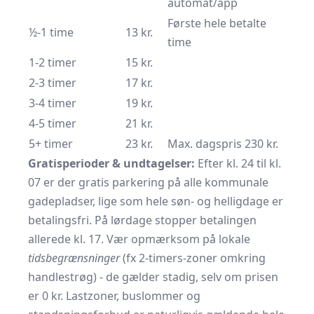
automat/app
Første hele betalte
½-1 time
13 kr.
time
1-2 timer
15 kr.
2-3 timer
17 kr.
3-4 timer
19 kr.
4-5 timer
21 kr.
5+ timer
23 kr.
Max. dagspris 230 kr.
Gratisperioder & undtagelser:
Efter kl. 24 til kl.
07 er der gratis parkering på alle kommunale
gadepladser, lige som hele søn- og helligdage er
betalingsfri. På lørdage stopper betalingen
allerede kl. 17. Vær opmærksom på lokale
tidsbegrænsninger
(fx 2-timers-zoner omkring
handlestrøg) - de gælder stadig, selv om prisen
er 0 kr. Lastzoner, buslommer og