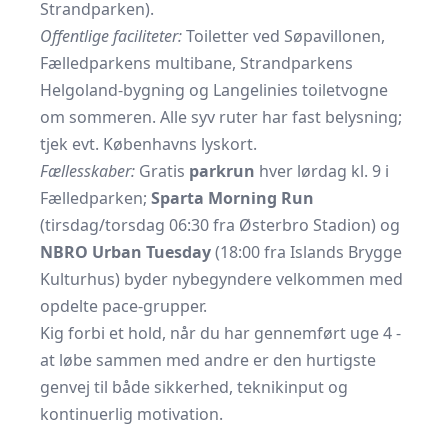
Strandparken).
Offentlige faciliteter:
Toiletter ved Søpavillonen,
Fælledparkens multibane, Strandparkens
Helgoland-bygning og Langelinies toiletvogne
om sommeren. Alle syv ruter har fast belysning;
tjek evt.
Københavns lyskort
.
Fællesskaber:
Gratis
parkrun
hver lørdag kl. 9 i
Fælledparken;
Sparta Morning Run
(tirsdag/torsdag 06:30 fra Østerbro Stadion) og
NBRO Urban Tuesday
(18:00 fra Islands Brygge
Kulturhus) byder nybegyndere velkommen med
opdelte pace-grupper.
Kig forbi et hold, når du har gennemført uge 4 -
at løbe sammen med andre er den hurtigste
genvej til både sikkerhed, teknik­input og
kontinuerlig motivation.