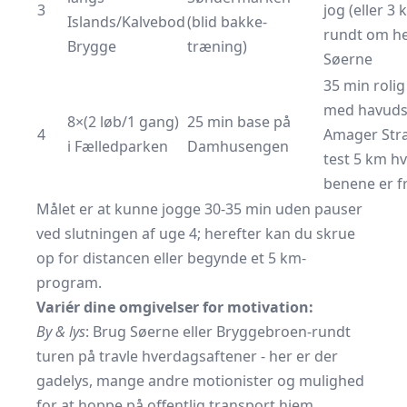
3
jog (eller 3 
Islands/Kalvebod
(blid bakke‐
rundt om he
Brygge
træning)
Søerne
35 min rolig
med havuds
8×(2 løb/1 gang)
25 min base på
4
Amager Stra
i Fælledparken
Damhusengen
test 5 km hv
benene er f
Målet er at kunne jogge 30-35 min uden pauser
ved slutningen af uge 4; herefter kan du skrue
op for distancen eller begynde et 5 km-
program.
Variér dine omgivelser for motivation:
By & lys
: Brug Søerne eller Bryggebroen-rundt
turen på travle hverdagsaftener - her er der
gadelys, mange andre motionister og mulighed
for at hoppe på offentlig transport hjem.