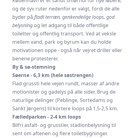
København er et sandt smørhul for nye løbere,
og de syv ruter nedenfor er valgt, fordi de alle
byder på
fladt terræn, genkendelige loops, god
belysning
og let adgang til både offentlige
toiletter og offentlig transport. Ved at veksle
mellem vand, park og byrum kan du holde
motivationen oppe - også når vejret driller eller
benene protesterer.
By & sø-stemning
Søerne - 6,3 km (hele søstrengen)
Flad grussti hele vejen rundt, masser af andre
motionister og gadelys på alle sider. Brug de
naturlige delinger (Peblinge, Sortedams og
Sankt Jørgens) til kortere loops på 1,5-2,5 km.
Fælledparken - 2-4 km loops
Bilfri asfalt- og grusstier, stadionbelysning til
sent om aftenen og flere toiletbygninger.