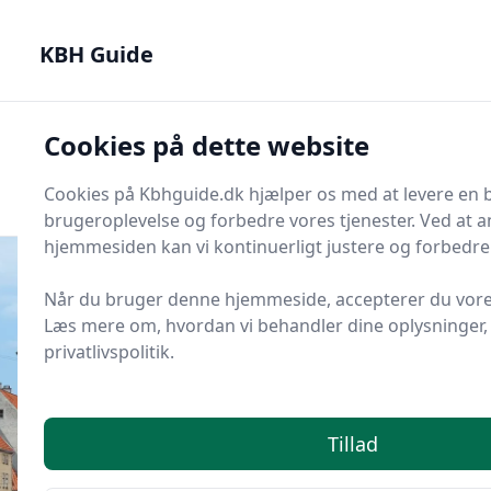
KBH Guide - Din genvej til det bedste i København
KBH Guide
KBH Guide
Cookies på dette website
Men
Start søgning
Start søgning
Cookies på Kbhguide.dk hjælper os med at levere en 
brugeroplevelse og forbedre vores tjenester. Ved at 
hjemmesiden kan vi kontinuerligt justere og forbedre
Når du bruger denne hjemmeside, accepterer du vores
Læs mere om, hvordan vi behandler dine oplysninger, 
Udgivet i
KBH Sport og Motion
privatlivspolitik.
De 7 bedste løberuter i København
for begyndere
Tillad