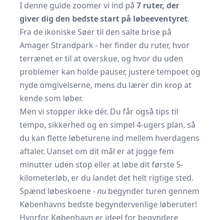
I denne guide zoomer vi ind på
7 ruter, der
giver dig den bedste start på løbeeventyret
.
Fra de ikoniske Søer til den salte brise på
Amager Strandpark - her finder du ruter, hvor
terrænet er til at overskue, og hvor du uden
problemer kan holde pauser, justere tempoet og
nyde omgivelserne, mens du lærer din krop at
kende som løber.
Men vi stopper ikke dér. Du får også tips til
tempo, sikkerhed og en simpel 4-ugers plan, så
du kan flette løbeturene ind mellem hverdagens
aftaler. Uanset om dit mål er at jogge fem
minutter uden stop eller at løbe dit første 5-
kilometerløb, er du landet det helt rigtige sted.
Spænd løbeskoene -
nu
begynder turen gennem
Københavns bedste begynder­venlige løberuter!
Hvorfor København er ideel for begyndere