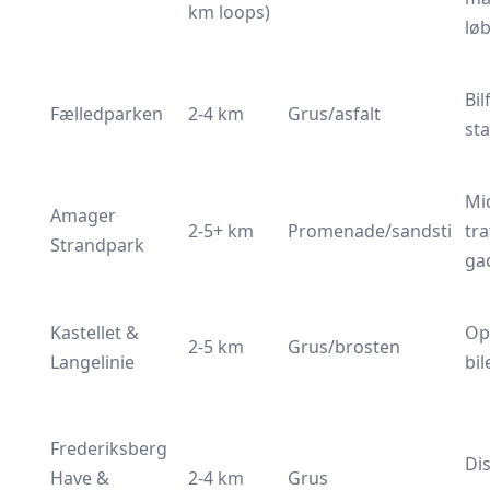
km loops)
lø
Bilf
Fælledparken
2-4 km
Grus/asfalt
st
Mi
Amager
2-5+ km
Promenade/sandsti
tra
Strandpark
ga
Kastellet &
Opl
2-5 km
Grus/brosten
Langelinie
bil
Frederiksberg
Di
Have &
2-4 km
Grus