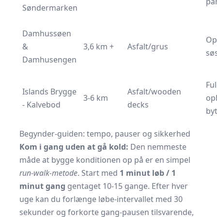
pa
Søndermarken
Damhussøen
Op
&
3,6 km +
Asfalt/grus
sø
Damhusengen
Ful
Islands Brygge
Asfalt/wooden
3-6 km
opl
- Kalvebod
decks
byt
Begynder-guiden: tempo, pauser og sikkerhed
Kom i gang uden at gå kold:
Den nemmeste
måde at bygge konditionen op på er en simpel
run-walk-metode
. Start med
1 minut løb / 1
minut gang
gentaget 10-15 gange. Efter hver
uge kan du forlænge løbe-intervallet med 30
sekunder og forkorte gang-pausen tilsvarende,