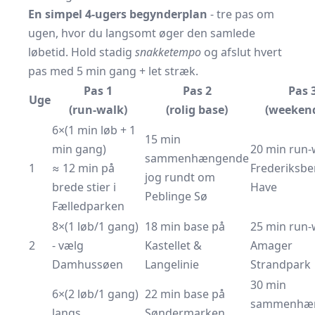
En simpel 4-ugers begynderplan
- tre pas om
ugen, hvor du langsomt øger den samlede
løbetid. Hold stadig
snakketempo
og afslut hvert
pas med 5 min gang + let stræk.
Pas 1
Pas 2
Pas 
Uge
(run-walk)
(rolig base)
(weekend
6×(1 min løb + 1
15 min
min gang)
20 min run-w
sammenhængende
1
≈ 12 min på
Frederiksbe
jog rundt om
brede stier i
Have
Peblinge Sø
Fælledparken
8×(1 løb/1 gang)
18 min base på
25 min run-
2
- vælg
Kastellet &
Amager
Damhussøen
Langelinie
Strandpark
30 min
6×(2 løb/1 gang)
22 min base på
sammenhæ
langs
Søndermarken