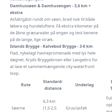
Damhussøen & Damhusengen - 3,6 km +
ekstra
Asfalt/gåsti rundt om søen, bred nok til både
løbere og hundeluftere. Få ekstra kilometer på
de åbne græsarealer på engen og test benene
på de lange, lige stræk.
Islands Brygge - Kalvebod Brygge - 3-6 km
Flad, nybelagt havnepromenade med lys hele
døgnet. Kryds Bryggebroen eller Langebro for
at lave et sammenhængende city-waterfront
loop.
Standard­
Rute
Underlag
distance
Ful
6,3 km
opl
Søerne
(1,5-2,5
Grus/asfalt
ma