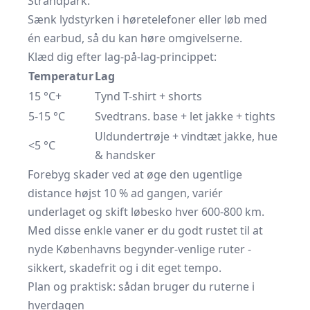
Strandpark.
Sænk lydstyrken i høretelefoner eller løb med
én earbud, så du kan høre omgivelserne.
Klæd dig efter lag-på-lag-princippet:
Temperatur
Lag
15 °C+
Tynd T-shirt + shorts
5-15 °C
Svedtrans. base + let jakke + tights
Uldundertrøje + vindtæt jakke, hue
<5 °C
& handsker
Forebyg skader ved at øge den ugentlige
distance højst 10 % ad gangen, variér
underlaget og skift løbesko hver 600-800 km.
Med disse enkle vaner er du godt rustet til at
nyde Københavns begynder-venlige ruter -
sikkert, skadefrit og i dit eget tempo.
Plan og praktisk: sådan bruger du ruterne i
hverdagen