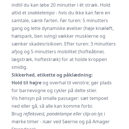
indtil du kan løbe 20 minutter i ét stræk. Hold
altid et
snakketempo
- hvis du ikke kan føre en
samtale, sænk farten. Før turen: 5 minutters
gang og lette dynamiske øvelser (høje knæløft,
hælspark, ben­ sving) vækker musklerne og
sænker skadesrisikoen. Efter turen: 3 minutters
afjog og 5 minutters mobilitet (hofteåbner,
lægstræk, hoftestræk) for at holde kroppen
smidig.
Sikkerhed, etikette og påklædning:
Hold til højre
og overhal til venstre; gør plads
for barnevogne og cykler på delte stier.
Vis hensyn på smalle passager: sæt tempoet
ned eller gå, så alle kan komme forbi.
Brug
refleksvest, pandelampe eller clip-on lys
i
mørke timer - især ved Søerne og på Amager