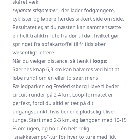
skåret væk,
separate stisystemer
- der lader fodgængere,
cyklister og løbere færdes sikkert side om side.
Resultatet er, at du næsten kan sammensætte
en helt trafikfri rute fra dør til dør, hvilket gør
springet fra sofakartoffel til fritidsløber
væsentligt lettere.
Når du vælger distance, så tænk i
loops
:
Søernes knap 6,3 km kan halveres ved blot at
løbe rundt om én eller to søer, mens
Fælledparken og Frederiksberg Have tilbyder
circuit-runder på 2-4 km. Loop-formatet er
perfekt, fordi du altid er tæt på dit
udgangspunkt, hvis benene pludselig bliver
tunge. Start med 2-3 km, øg længden med 10-15
% om ugen, og hold én helt rolig
“snakketempo”-tur for hver to ture med lidt