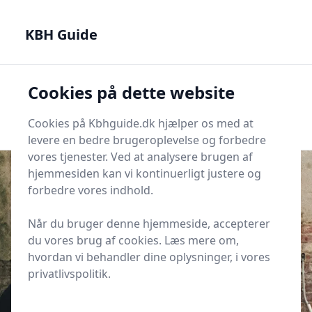
KBH Guide - Din genvej til det bedste i København
KBH Guide
KBH Guide
Cookies på dette website
Men
Start søgning
Start søgning
Cookies på Kbhguide.dk hjælper os med at
levere en bedre brugeroplevelse og forbedre
vores tjenester. Ved at analysere brugen af
hjemmesiden kan vi kontinuerligt justere og
forbedre vores indhold.
Udgivet i
KBH Livsstil
Når du bruger denne hjemmeside, accepterer
11 gode genbrugsbutikker på
du vores brug af cookies. Læs mere om,
Nørrebro
hvordan vi behandler dine oplysninger, i vores
privatlivspolitik.