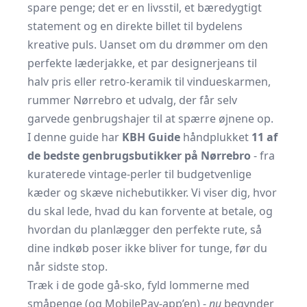
spare penge; det er en livsstil, et bæredygtigt
statement og en direkte billet til bydelens
kreative puls. Uanset om du drømmer om den
perfekte læderjakke, et par designerjeans til
halv pris eller retro-keramik til vindueskarmen,
rummer Nørrebro et udvalg, der får selv
garvede genbrugshajer til at spærre øjnene op.
I denne guide har
KBH Guide
håndplukket
11 af
de bedste genbrugsbutikker på Nørrebro
- fra
kuraterede vintage-perler til budgetvenlige
kæder og skæve nichebutikker. Vi viser dig, hvor
du skal lede, hvad du kan forvente at betale, og
hvordan du planlægger den perfekte rute, så
dine indkøb poser ikke bliver for tunge, før du
når sidste stop.
Træk i de gode gå-sko, fyld lommerne med
småpenge (og MobilePay-app’en) -
nu
begynder