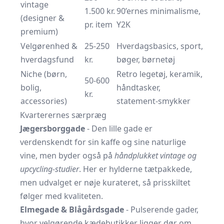
vintage
1.500 kr.
90’ernes minimalisme,
(designer &
pr. item
Y2K
premium)
Velgørenhed &
25-250
Hverdagsbasics, sport,
hverdagsfund
kr.
bøger, børnetøj
Niche (børn,
Retro legetøj, keramik,
50-600
bolig,
håndtasker,
kr.
accessories)
statement-smykker
Kvarterernes særpræg
Jægersborggade
- Den lille gade er
verdenskendt for sin kaffe og sine naturlige
vine, men byder også på
håndplukket vintage og
upcycling-studier
. Her er hylderne tætpakkede,
men udvalget er nøje kurateret, så prisskiltet
følger med kvaliteten.
Elmegade & Blågårdsgade
- Pulserende gader,
hvor velgørende kædebutikker ligger dør om