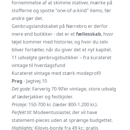
fornemmelse af at skimme stativer, mærke på
stofferne og spotte
one-of-a-kind
items, før
andre gør det.
Genbrugslandskabet på Nørrebro er derfor
mere end butikker - det er et
fællesskab
, hvor
tøjet kommer med historier, og hvor du selv
bliver fortæller, når du giver det et nyt kapitel.
11 udvalgte genbrugsbutikker – fra kurateret
vintage til hverdagsfund
Kurateret vintage med stærk modeprofil
Prag
- Jagtvej 10
Det gode:
Farverig 70-90’er-vintage, store udvalg
af læderjakker og festkjoler.
Prisleje:
150-700 kr. (læder 800-1.200 kr.).
Perfekt til:
Modeentusiaster, der vil have
statement-pieces uden at sprænge budgettet.
Highlights:
Kilovis-borde fra 49 kr.; gratis