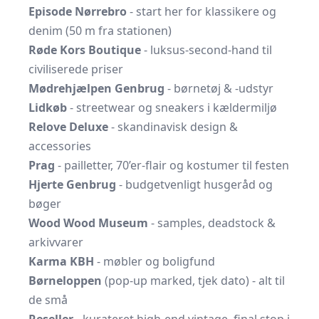
Episode Nørrebro
- start her for klassikere og
denim (50 m fra stationen)
Røde Kors Boutique
- luksus-second-hand til
civiliserede priser
Mødrehjælpen Genbrug
- børnetøj & -udstyr
Lidkøb
- streetwear og sneakers i kældermiljø
Relove Deluxe
- skandinavisk design &
accessories
Prag
- pailletter, 70’er-flair og kostumer til festen
Hjerte Genbrug
- budgetvenligt husgeråd og
bøger
Wood Wood Museum
- samples, deadstock &
arkivvarer
Karma KBH
- møbler og boligfund
Børneloppen
(pop-up marked, tjek dato) - alt til
de små