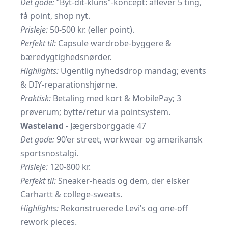
Det gode:
“Byt-dit-kluns”-koncept: aflever 5 ting,
få point, shop nyt.
Prisleje:
50-500 kr. (eller point).
Perfekt til:
Capsule wardrobe-byggere &
bæredygtighedsnørder.
Highlights:
Ugentlig nyhedsdrop mandag; events
& DIY-reparationshjørne.
Praktisk:
Betaling med kort & MobilePay; 3
prøverum; bytte/retur via pointsystem.
Wasteland
- Jægersborggade 47
Det gode:
90’er street, workwear og amerikansk
sportsnostalgi.
Prisleje:
120-800 kr.
Perfekt til:
Sneaker-heads og dem, der elsker
Carhartt & college-sweats.
Highlights:
Rekonstruerede Levi’s og one-off
rework pieces.