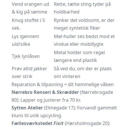
Vend vrangen ud
Rette, tætte sting tyder på
& kig på sømme
holdbarhed
Knug stoffet i 5
Rynker det voldsomt, er der
sek.
meget syntetisk fiber
Lys igennem
Møl-huller ses bedst mod et
uld/silke
vindue eller mobillygte
Metal holder som regel
Tjek lynlåsen
længere end plastik
Prøv altid jakker
Så ved du, om der er plads
over strik
om vinteren
Reparation & tilpasning = dit hemmelige våben
Nørrebro Renseri & Skrædder
(Nørrebrogade
80): Lapper og justerer fra 70 kr.
Sytten Atelier
(Elmegade 17): Forvandl gammelt
kluns til unik upcycling.
Fællesværkstedet
Fixit
(Hørsholmsgade 20):