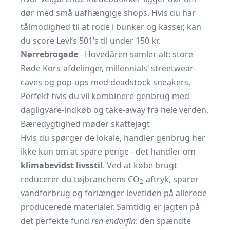
dør med små uafhængige shops. Hvis du har
tålmodighed til at rode i bunker og kasser, kan
du score Levi’s 501’s til under 150 kr.
Nørrebrogade
- Hovedåren samler alt: store
Røde Kors-afdelinger, millennials’ streetwear-
caves og pop-ups med deadstock sneakers.
Perfekt hvis du vil kombinere genbrug med
dagligvare-indkøb og take-away fra hele verden.
Bæredygtighed møder skattejagt
Hvis du spørger de lokale, handler genbrug her
ikke kun om at spare penge - det handler om
klimabevidst livsstil
. Ved at købe brugt
reducerer du tøjbranchens CO
-aftryk, sparer
2
vandforbrug og forlænger levetiden på allerede
producerede materialer. Samtidig er jagten på
det perfekte fund
ren endorfin
: den spændte