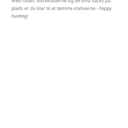
Med ruten, tidsvinduerne og de små hacks på
plads er du klar til at tømme stativerne -
happy
hunting!