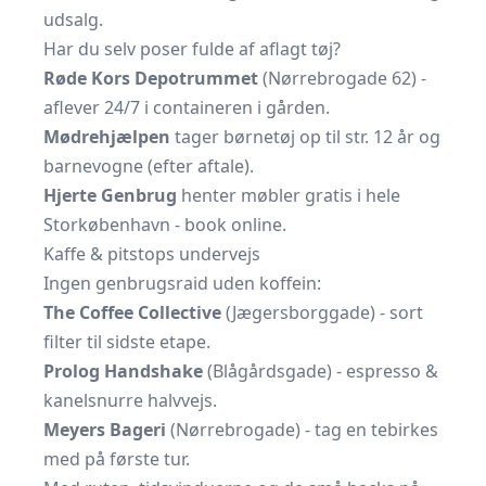
udsalg.
Har du selv poser fulde af aflagt tøj?
Røde Kors Depotrummet
(Nørrebrogade 62) -
aflever 24/7 i containeren i gården.
Mødrehjælpen
tager børnetøj op til str. 12 år og
barnevogne (efter aftale).
Hjerte Genbrug
henter møbler gratis i hele
Storkøbenhavn - book online.
Kaffe & pitstops undervejs
Ingen genbrugsraid uden koffein:
The Coffee Collective
(Jægersborggade) - sort
filter til sidste etape.
Prolog Handshake
(Blågårdsgade) - espresso &
kanelsnurre halvvejs.
Meyers Bageri
(Nørrebrogade) - tag en tebirkes
med på første tur.