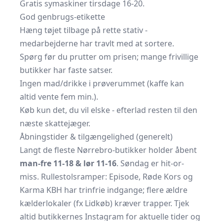
Gratis symaskiner tirsdage 16-20.
God genbrugs-etikette
Hæng tøjet tilbage på rette stativ -
medarbejderne har travlt med at sortere.
Spørg før du prutter om prisen; mange frivillige
butikker har faste satser.
Ingen mad/drikke i prøverummet (kaffe kan
altid vente fem min.).
Køb kun det, du vil elske - efterlad resten til den
næste skattejæger.
Åbningstider & tilgængelighed (generelt)
Langt de fleste Nørrebro-butikker holder åbent
man-fre 11-18 & lør 11-16
. Søndag er hit-or-
miss. Rullestolsramper: Episode, Røde Kors og
Karma KBH har trinfrie indgange; flere ældre
kælderlokaler (fx Lidkøb) kræver trapper. Tjek
altid butikkernes Instagram for aktuelle tider og