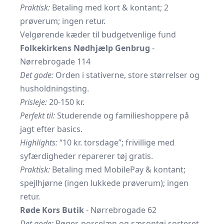
Praktisk:
Betaling med kort & kontant; 2
prøverum; ingen retur.
Velgørende kæder til budgetvenlige fund
Folkekirkens Nødhjælp Genbrug
-
Nørrebrogade 114
Det gode:
Orden i stativerne, store størrelser og
husholdningsting.
Prisleje:
20-150 kr.
Perfekt til:
Studerende og familieshoppere på
jagt efter basics.
Highlights:
“10 kr. torsdage”; frivillige med
syfærdigheder reparerer tøj gratis.
Praktisk:
Betaling med MobilePay & kontant;
spejlhjørne (ingen lukkede prøverum); ingen
retur.
Røde Kors Butik
- Nørrebrogade 62
Det gode:
Bøger, porcelæn og sæsontøj sorteret