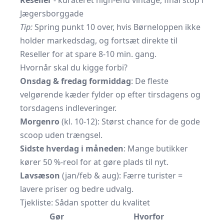
Reseller
- kurateret high-end vintage, final stop i
Jægersborggade
Tip:
Spring punkt 10 over, hvis Børneloppen ikke
holder markedsdag, og fortsæt direkte til
Reseller for at spare 8-10 min. gang.
Hvornår skal du kigge forbi?
Onsdag & fredag formiddag
: De fleste
velgørende kæder fylder op efter tirsdagens og
torsdagens indleveringer.
Morgenro
(kl. 10-12): Størst chance for de gode
scoop uden trængsel.
Sidste hverdag i måneden
: Mange butikker
kører 50 %-reol for at gøre plads til nyt.
Lavsæson
(jan/feb & aug): Færre turister =
lavere priser og bedre udvalg.
Tjekliste: Sådan spotter du kvalitet
Gør
Hvorfor