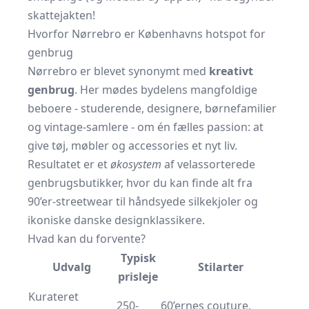
skattejakten!
Hvorfor Nørrebro er Københavns hotspot for
genbrug
Nørrebro er blevet synonymt med
kreativt
genbrug
. Her mødes bydelens mangfoldige
beboere - studerende, designere, børnefamilier
og vintage-samlere - om én fælles passion: at
give tøj, møbler og accessories et nyt liv.
Resultatet er et
økosystem
af velassorterede
genbrugsbutikker, hvor du kan finde alt fra
90’er-streetwear til håndsyede silkekjoler og
ikoniske danske designklassikere.
Hvad kan du forvente?
Typisk
Udvalg
Stilarter
prisleje
Kurateret
250-
60’ernes couture,